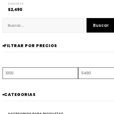
CAMARAS
$
2,490
Buscar
Precio
Precio
Buscar
mínimo
máximo
FILTRAR POR PRECIOS
CATEGORIAS