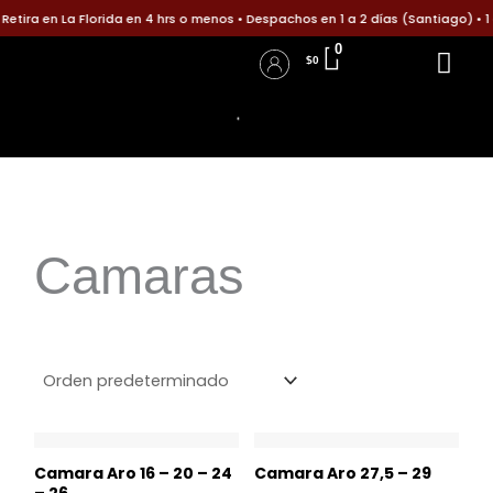
Ir
tira en La Florida en 4 hrs o menos • Despachos en 1 a 2 días (Santiago) • 1
al
0
$
0
contenido
Accesorios para B
Accesorios p
Políticas d
Informa tu pago
Iniciar Sesión / Registro
Detalles de la cuenta
Camaras
Camara Aro 16 – 20 – 24
Camara Aro 27,5 – 29