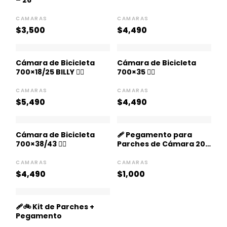
– 26
CAMARAS
CAMARAS
$
3,500
$
4,490
Cámara de Bicicleta
Cámara de Bicicleta
700×18/25 BILLY 🚴‍♀️
700×35 🚴‍♀️
CAMARAS
CAMARAS
$
5,490
$
4,490
Cámara de Bicicleta
🩹 Pegamento para
700×38/43 🚴‍♀️
Parches de Cámara 20
ml
CAMARAS
CAMARAS
$
4,490
$
1,000
🩹🚲 Kit de Parches +
Pegamento