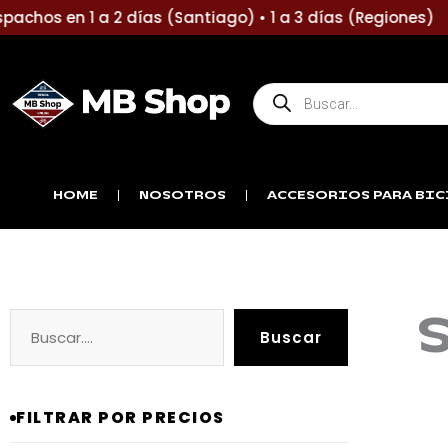
Ir
chos en 1 a 2 días (Santiago) • 1 a 3 días (Regiones) |
al
contenido
Búsqueda
de
productos
HOME
NOSOTROS
ACCESORIOS PARA BIC
Buscar
Precio
Precio
Buscar
mínimo
máximo
FILTRAR POR PRECIOS