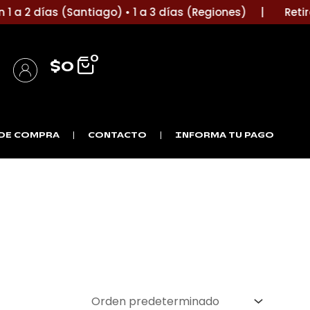
 a 2 días (Santiago) • 1 a 3 días (Regiones) |
Retira e
0
$
0
Iniciar Sesión / Registro
Detalles de la cuenta
DE COMPRA
CONTACTO
INFORMA TU PAGO