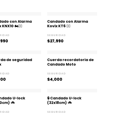
dado con Alarma
Candado con Alarma
 KNX10 🏍️👮‍♂️
Kovix KT6 👮‍♂️
RIDAD
SEGURIDAD
,990
$
27,990
da de seguridad
Cuerda recordatoria de
x
Candado Moto
RIDAD
SEGURIDAD
000
$
4,000
andado U-lock
🔒 Candado U-lock
10cm) 🚲
(32x18cm) 🚲
RIDAD
SEGURIDAD