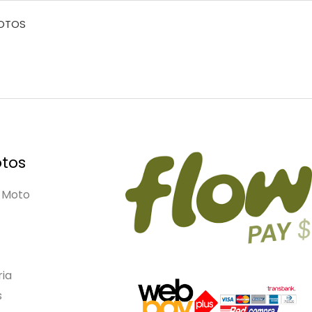
MOTOS
tos
 Moto
ia
s