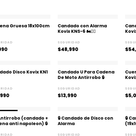
ena Gruesa 18x100cm
Candado con Alarma
Can
Kovix KNS-6 🏍️👮‍♂️
Kovix
URIDAD
SEGURIDAD
SEGU
990
$
48,990
$
54
dado Disco Kovix KN1
Candado U Para Cadena
Cuer
De Moto Antirrobo 🔒
Kovi
URIDAD
SEGURIDAD
SEGU
,990
$
13,990
$
5,
El
El
OFERTA!
precio
precio
Antirrobo (candado +
🔒 Candado de Disco con
🔒 C
original
actual
na anti napoleon) 🔒
Alarma
(19x
era:
es:
$37,990.
$32,990.
URIDAD
SEGURIDAD
SEGU