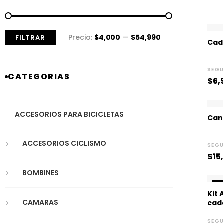
Precio:
$4,000
—
$54,990
FILTRAR
Cad
SEG
CATEGORIAS
$
6,
ACCESORIOS PARA BICICLETAS
Can
ACCESORIOS CICLISMO
SEG
$
15
BOMBINES
¡
Kit 
CAMARAS
cade
SEG