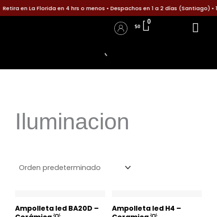
Ir
ira en La Florida en 4 hrs o menos • Despachos en 1 a 2 días (Santiago) • 1 
al
0
$
0
contenido
Accesorios para B
Accesorios p
Políticas d
Informa tu pago
Iniciar Sesión / Registro
Detalles de la cuenta
Iluminacion
Ampolleta led BA20D –
Ampolleta led H4 –