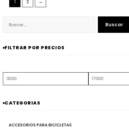
1
2
→
Buscar
Precio
Precio
Buscar
mínimo
máximo
FILTRAR POR PRECIOS
CATEGORIAS
ACCESORIOS PARA BICICLETAS