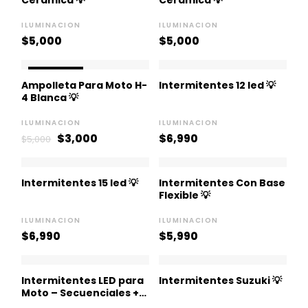
Cerámica 💡
Ceramica 💡
ILUMINACION
ILUMINACION
$
5,000
$
5,000
El
El
¡OFERTA!
precio
precio
Ampolleta Para Moto H-
Intermitentes 12 led 💡
original
actual
4 Blanca 💡
era:
es:
$5,000.
$3,000.
ILUMINACION
ILUMINACION
$
3,000
$
6,990
$
5,000
Intermitentes 15 led 💡
Intermitentes Con Base
Flexible 💡
ILUMINACION
ILUMINACION
$
6,990
$
5,990
Intermitentes LED para
Intermitentes Suzuki 💡
Moto – Secuenciales +
Luz de Posición 💡