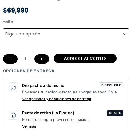
$
69,990
🔥
talla
Casco
Integral
Shaft
502
Agregar Al Carrito
–
+
cantidad
OPCIONES DE ENTREGA
Despacho a domicilio
DISPONIBLE
Enviamos tu pedido directo a tu hogar en todo Chile.
Ver opciones y condiciones de entrega
Punto de retiro (La Florida)
GRATIS
Retira tu compra previa coordinación.
Ver más