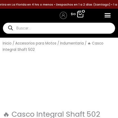
Ir
 en La Florida en 4 hrs o menos • Despachos en 1 a 2 días (Santiago) • 1 a 3
al
0
$
0
contenido
Búsqueda
Accesorios p
Accesori
Política
Informa tu pa
de
Iniciar Sesión / Registro
Detalles de la cuenta
productos
Inicio
/
Accesorios para Motos
/
Indumentaria
/ 🔥 Casco
Integral Shaft 502
🔥 Casco Integral Shaft 502