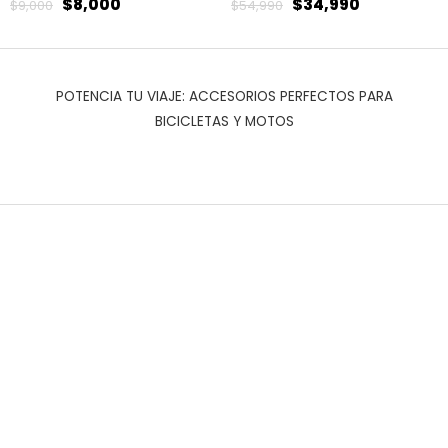
$
8,000
$
34,990
$
9,000
$
54,990
POTENCIA TU VIAJE: ACCESORIOS PERFECTOS PARA
BICICLETAS Y MOTOS