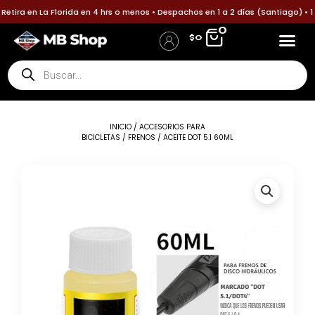
Ir
tira en La Florida en 4 hrs o menos • Despachos en 1 a 2 días (Santiago) • 1
al
0
$
0
contenido
Búsqueda
Accesorios p
Accesori
Política
Informa tu pa
de
Iniciar Sesión / Registro
Detalles de la cuenta
productos
INICIO
/
ACCESORIOS PARA
BICICLETAS
/
FRENOS
/ ACEITE DOT 5.1 60ML