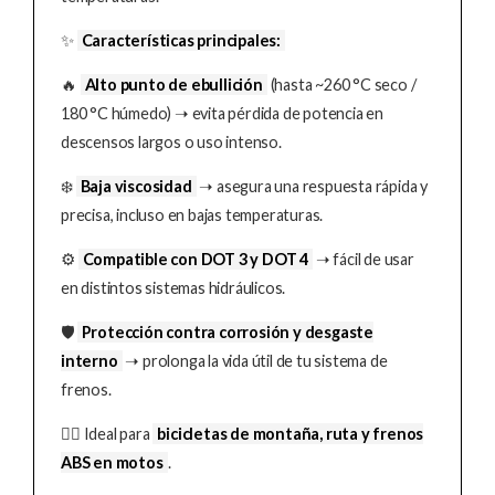
✨
Características principales:
🔥
Alto punto de ebullición
(hasta ~260 °C seco /
180 °C húmedo) ➝ evita pérdida de potencia en
descensos largos o uso intenso.
❄️
Baja viscosidad
➝ asegura una respuesta rápida y
precisa, incluso en bajas temperaturas.
⚙️
Compatible con DOT 3 y DOT 4
➝ fácil de usar
en distintos sistemas hidráulicos.
🛡️
Protección contra corrosión y desgaste
interno
➝ prolonga la vida útil de tu sistema de
frenos.
🚴‍♂️ Ideal para
bicicletas de montaña, ruta y frenos
ABS en motos
.