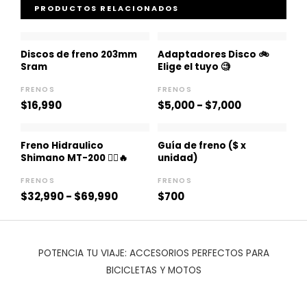
PRODUCTOS RELACIONADOS
Rango
de
Discos de freno 203mm
Adaptadores Disco 🚲
precios:
Sram
Elige el tuyo 🧐
desde
$5,000
FRENOS
FRENOS
hasta
$
16,990
$
5,000
-
$
7,000
$7,000
Rango
de
Freno Hidraulico
Guía de freno ($ x
precios:
Shimano MT-200 🚵‍♀️🔥
unidad)
desde
$32,990
FRENOS
FRENOS
hasta
$
32,990
-
$
69,990
$
700
$69,990
POTENCIA TU VIAJE: ACCESORIOS PERFECTOS PARA
BICICLETAS Y MOTOS