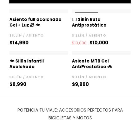
El
El
¡OFERTA!
¡OFERTA!
precio
precio
Asiento full acolchado
🚴‍♂️ Sillín Ruta
original
actual
Gel + Luz 🎁 🚲
Antiprostático
era:
es:
$13,000.
$10,000.
SILLÍN / ASIENTO
SILLÍN / ASIENTO
$
14,990
$
10,000
$
13,000
🚲 Sillín Infantil
Asiento MTB Gel
Acolchado
AntiProstatico 🚲
SILLÍN / ASIENTO
SILLÍN / ASIENTO
$
6,990
$
9,990
POTENCIA TU VIAJE: ACCESORIOS PERFECTOS PARA
BICICLETAS Y MOTOS