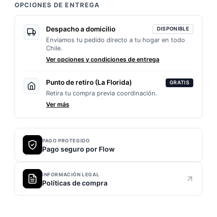
u
OPCIONES DE ENTREGA
otros
(colores)
Despacho a domicilio
DISPONIBLE
Enviamos tu pedido directo a tu hogar en todo
cantidad
Chile.
Ver opciones y condiciones de entrega
Punto de retiro (La Florida)
GRATIS
Retira tu compra previa coordinación.
Ver más
PAGO PROTEGIDO
Pago seguro por Flow
INFORMACIÓN LEGAL
Políticas de compra