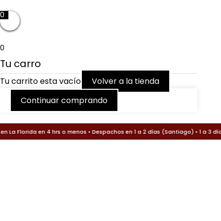
0
Ir
al
contenido
0
Tu carro
Tu carrito esta vacío
Volver a la tienda
Continuar comprando
Búsqueda
Búsqueda
💨
La Florida en 4 hrs o menos • Despachos en 1 a 2 días (Santiago) • 1 a 3 día
de
de
Bombín
productos
productos
Profesional
de
Aluminio
cantidad