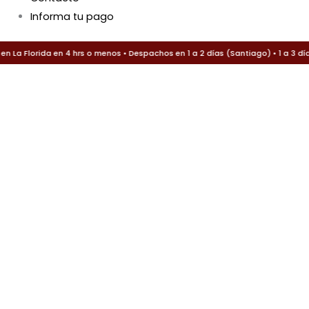
Informa tu pago
La Florida en 4 hrs o menos • Despachos en 1 a 2 días (Santiago) • 1 a 3 día