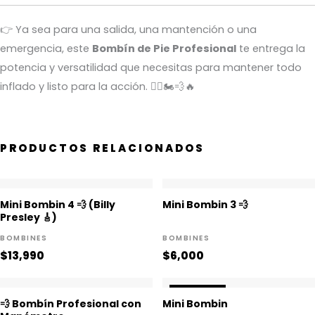
👉 Ya sea para una salida, una mantención o una
emergencia, este
Bombín de Pie Profesional
te entrega la
potencia y versatilidad que necesitas para mantener todo
inflado y listo para la acción. 🚴‍♂️🏍️💨🔥
PRODUCTOS RELACIONADOS
El
El
Mini Bombin 4 💨 (Billy
Mini Bombin 3 💨
precio
precio
Presley 🎸)
original
actual
BOMBINES
BOMBINES
era:
es:
$
13,990
$
6,000
$3,000.
$2,500.
¡OFERTA!
¡OFERTA!
💨 Bombín Profesional con
Mini Bombin