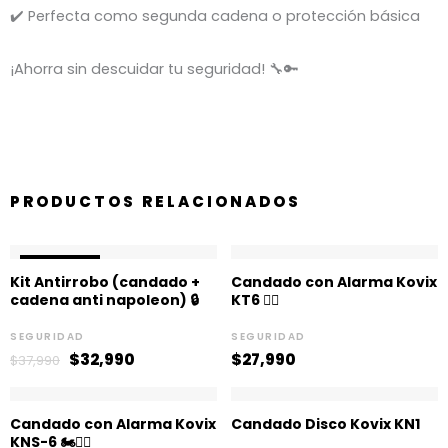
✔️ Perfecta como segunda cadena o protección básica
¡Ahorra sin descuidar tu seguridad! 🔧🔑
PRODUCTOS RELACIONADOS
El
El
¡OFERTA!
¡OFERTA!
precio
precio
Kit Antirrobo (candado +
Candado con Alarma Kovix
original
actual
cadena anti napoleon) 🔒
KT6 👮‍♂️
era:
es:
$37,990.
$32,990.
SEGURIDAD
SEGURIDAD
$
32,990
$
27,990
$
37,990
Candado con Alarma Kovix
Candado Disco Kovix KN1
KNS-6 🏍️👮‍♂️