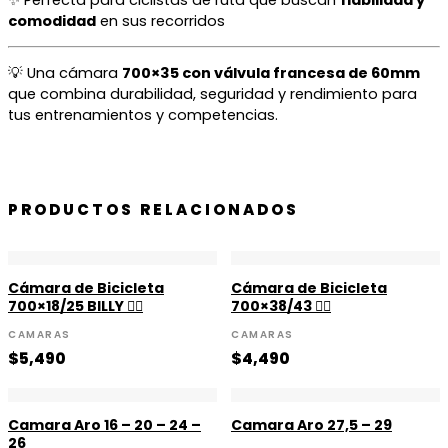
comodidad
en sus recorridos
💡 Una cámara
700×35 con válvula francesa de 60mm
que combina durabilidad, seguridad y rendimiento para
tus entrenamientos y competencias.
PRODUCTOS RELACIONADOS
Cámara de Bicicleta
Cámara de Bicicleta
700×18/25 BILLY 🚴‍♀️
700×38/43 🚴‍♀️
CAMARAS
CAMARAS
$
5,490
$
4,490
Camara Aro 16 – 20 – 24 –
Camara Aro 27,5 – 29
26