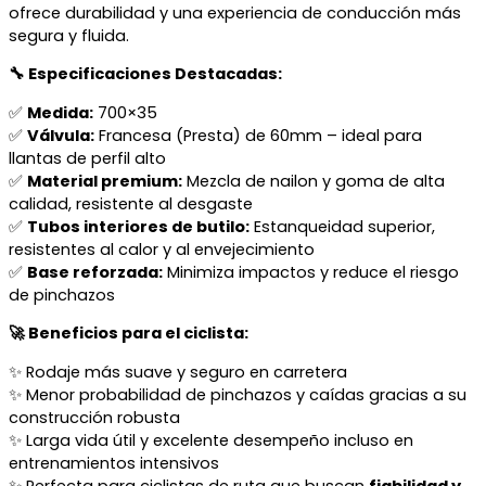
ofrece durabilidad y una experiencia de conducción más
segura y fluida.
🔧 Especificaciones Destacadas:
✅
Medida:
700×35
✅
Válvula:
Francesa (Presta) de 60mm – ideal para
llantas de perfil alto
✅
Material premium:
Mezcla de nailon y goma de alta
calidad, resistente al desgaste
✅
Tubos interiores de butilo:
Estanqueidad superior,
resistentes al calor y al envejecimiento
✅
Base reforzada:
Minimiza impactos y reduce el riesgo
de pinchazos
🚀 Beneficios para el ciclista:
✨ Rodaje más suave y seguro en carretera
✨ Menor probabilidad de pinchazos y caídas gracias a su
construcción robusta
✨ Larga vida útil y excelente desempeño incluso en
entrenamientos intensivos
✨ Perfecta para ciclistas de ruta que buscan
fiabilidad y