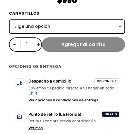
$
990
Rodamientos
CANASTILLOS
/
Canastillos
Bicicleta
–
+
Agregar al carrito
x2
cantidad
OPCIONES DE ENTREGA
Despacho a domicilio
DISPONIBLE
Enviamos tu pedido directo a tu hogar en todo
Chile.
Ver opciones y condiciones de entrega
Punto de retiro (La Florida)
GRATIS
Retira tu compra previa coordinación.
Ver más