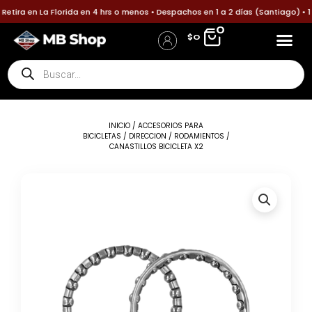
Ir
etira en La Florida en 4 hrs o menos • Despachos en 1 a 2 días (Santiago) • 
al
0
$
0
contenido
Búsqueda
de
productos
INICIO
/
ACCESORIOS PARA
BICICLETAS
/
DIRECCION
/ RODAMIENTOS /
CANASTILLOS BICICLETA X2