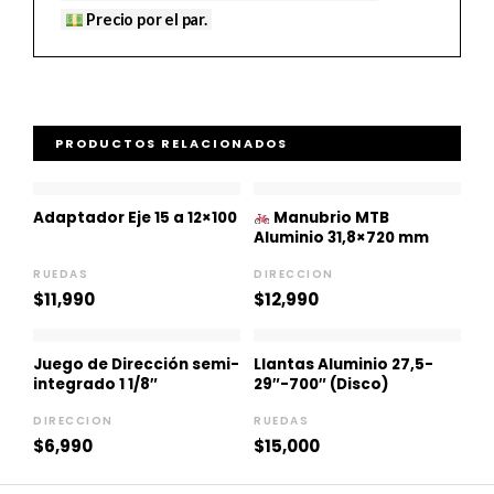
Precio por el par.
PRODUCTOS RELACIONADOS
Adaptador Eje 15 a 12×100
Manubrio MTB
Aluminio 31,8×720 mm
RUEDAS
DIRECCION
$
11,990
$
12,990
Juego de Dirección semi-
Llantas Aluminio 27,5-
integrado 1 1/8″
29″-700″ (Disco)
DIRECCION
RUEDAS
$
6,990
$
15,000