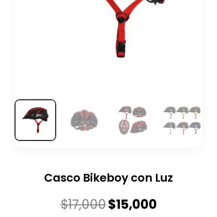
Casco Bikeboy con Luz
El
El
$
17,000
$
15,000