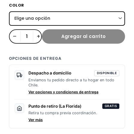
precio
precio
Casco
COLOR
Bikeboy
original
actual
con
Luz
era:
es:
–
+
Agregar al carrito
cantidad
$17,000.
$15,000.
OPCIONES DE ENTREGA
Despacho a domicilio
DISPONIBLE
Enviamos tu pedido directo a tu hogar en todo
Chile.
Ver opciones y condiciones de entrega
Punto de retiro (La Florida)
GRATIS
Retira tu compra previa coordinación.
Ver más