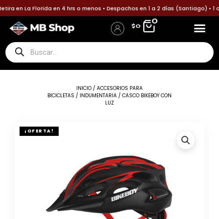
Ir
ira en La Florida en 4 hrs o menos • Despachos en 1 a 2 días (Santiago) • 1 
al
0
$
0
contenido
Búsqueda
de
productos
INICIO
/
ACCESORIOS PARA
BICICLETAS
/
INDUMENTARIA
/ CASCO BIKEBOY CON
LUZ
¡OFERTA!