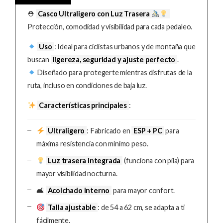
⛑
Casco Ultraligero con Luz Trasera
Protección, comodidad y visibilidad para cada pedaleo.
Uso
: Ideal para ciclistas urbanos y de montaña que
buscan
ligereza, seguridad y ajuste perfecto
.
Diseñado para protegerte mientras disfrutas de la
ruta, incluso en condiciones de baja luz.
Características principales
:
Ultraligero
: Fabricado en
ESP + PC
para
máxima resistencia con mínimo peso.
Luz trasera integrada
(funciona con pila) para
mayor visibilidad nocturna.
🛋
Acolchado interno
para mayor confort.
Talla ajustable
: de 54 a 62 cm, se adapta a ti
fácilmente.