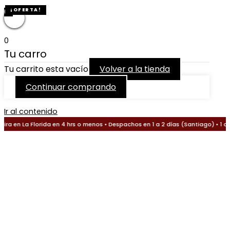
0
¡OFERTA!
0
Tu carro
Tu carrito esta vacío
Volver a la tienda
Continuar comprando
Ir al contenido
a en La Florida en 4 hrs o menos • Despachos en 1 a 2 días (Santiago) • 1 a 