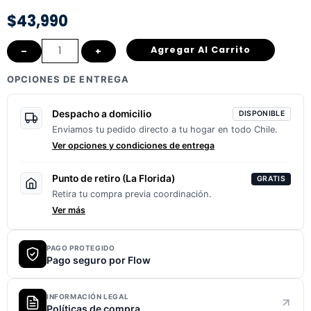
$
43,990
Cuero
Agregar Al Carrito
–
+
-
OPCIONES DE ENTREGA
Mike
GP
Despacho a domicilio
DISPONIBLE
cantidad
Enviamos tu pedido directo a tu hogar en todo Chile.
Ver opciones y condiciones de entrega
Punto de retiro (La Florida)
GRATIS
Retira tu compra previa coordinación.
Ver más
PAGO PROTEGIDO
Pago seguro por Flow
INFORMACIÓN LEGAL
Políticas de compra