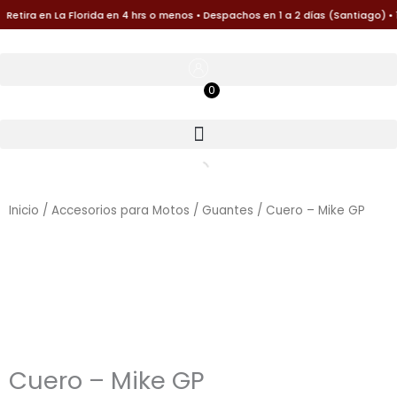
Ir
tira en La Florida en 4 hrs o menos • Despachos en 1 a 2 días (Santiago) • 1
al
contenido
0
$
0
Inicio
/
Accesorios para Motos
/
Guantes
/ Cuero – Mike GP
Cuero – Mike GP