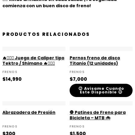
comienza con un buen disco de freno!
PRODUCTOS RELACIONADOS
🔥🚵🏻‍♀️ Juego de Caliper tipo
Pernos freno de disco
Tektro / Shimano 🔥🚵🏻‍♀️
Titanio (12 unidades)
FRENOS
FRENOS
$
14,990
$
7,000
😉 Avisame Cuando
Este Disponible 😉
Abrazadera de Presión
🛑 Patines de Freno para
Bicicleta – MTB 🚲
FRENOS
FRENOS
$
300
$
1,500