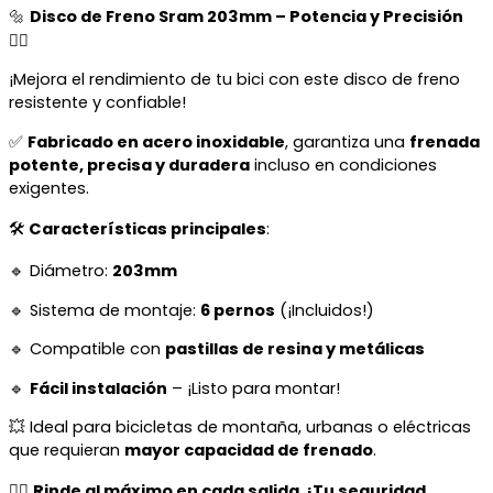
🔩
Disco de Freno Sram 203mm – Potencia y Precisión
🚴‍♂️
¡Mejora el rendimiento de tu bici con este disco de freno
resistente y confiable!
✅
Fabricado en acero inoxidable
, garantiza una
frenada
potente, precisa y duradera
incluso en condiciones
exigentes.
🛠️
Características principales
:
🔹 Diámetro:
203mm
🔹 Sistema de montaje:
6 pernos
(¡Incluidos!)
🔹 Compatible con
pastillas de resina y metálicas
🔹
Fácil instalación
– ¡Listo para montar!
💥 Ideal para bicicletas de montaña, urbanas o eléctricas
que requieran
mayor capacidad de frenado
.
🚴‍♀️
Rinde al máximo en cada salida. ¡Tu seguridad