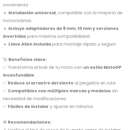
movimiento
🔹
Instalación universal
, compatible con la mayoría de
motocicletas
🔹
Incluye adaptadores de 8 mm, 10 mm y versiones
invertidas
para máxima compatibilidad
🔹
Llave Allen incluida
para montaje rápido y seguro
🚀
Beneficios clave:
✅ Transforma el look de tu moto con
un estilo MotoGP
inconfundible
✅
Reduce el arrastre del viento
al plegarlos en ruta
✅
Compatibles con múltiples marcas y modelos
sin
necesidad de modificaciones
✅
Fáciles de instalar
y ajustar en minutos
⚙️
Recomendaciones:
⚠️ Verifica el tipo de rosca de tu moto antes de instalar