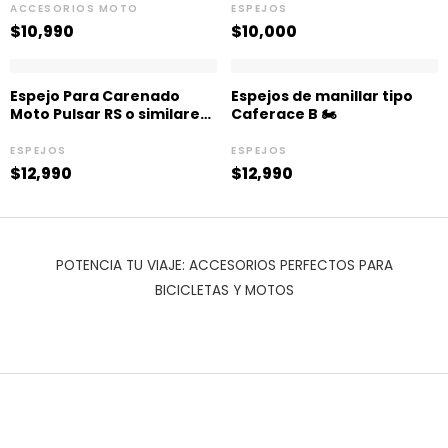
ACCESORIOS MOTO
ESPEJOS
$
10,990
$
10,000
Espejo Para Carenado
Espejos de manillar tipo
Moto Pulsar RS o similares
Caferace B 🏍️
🏍️
ESPEJOS
ESPEJOS
$
12,990
$
12,990
POTENCIA TU VIAJE: ACCESORIOS PERFECTOS PARA
BICICLETAS Y MOTOS