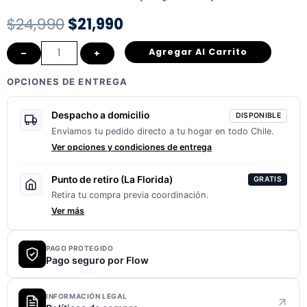
El
El
$
24,990
$
21,990
precio
precio
🔥
Agregar Al Carrito
–
+
🏍️
original
actual
OPCIONES DE ENTREGA
Set
era:
es:
de
Despacho a domicilio
DISPONIBLE
Espejos
$24,990.
$21,990.
Enviamos tu pedido directo a tu hogar en todo Chile.
Tipo
Ver opciones y condiciones de entrega
Alerón
cantidad
Punto de retiro (La Florida)
GRATIS
Retira tu compra previa coordinación.
Ver más
PAGO PROTEGIDO
Pago seguro por Flow
INFORMACIÓN LEGAL