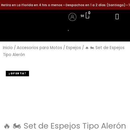
Ir
ira en La Florida en 4 hrs o menos • Despachos en 1 a 2 días (Santiago) • 1 
al
0
$
0
contenido
Accesorios para B
Accesorios p
Políticas d
Informa tu pago
Iniciar Sesión / Registro
Detalles de la cuenta
Inicio
/
Accesorios para Motos
/
Espejos
/ 🔥 🏍️ Set de Espejos
Tipo Alerón
¡OFERTA!
🔥 🏍️ Set de Espejos Tipo Alerón