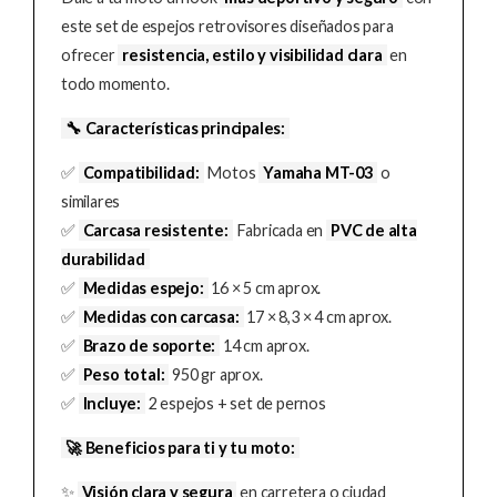
este set de espejos retrovisores diseñados para
ofrecer
resistencia, estilo y visibilidad clara
en
todo momento.
🔧 Características principales:
✅
Compatibilidad:
Motos
Yamaha MT-03
o
similares
✅
Carcasa resistente:
Fabricada en
PVC de alta
durabilidad
✅
Medidas espejo:
16 × 5 cm aprox.
✅
Medidas con carcasa:
17 × 8,3 × 4 cm aprox.
✅
Brazo de soporte:
14 cm aprox.
✅
Peso total:
950 gr aprox.
✅
Incluye:
2 espejos + set de pernos
🚀 Beneficios para ti y tu moto:
✨
Visión clara y segura
en carretera o ciudad