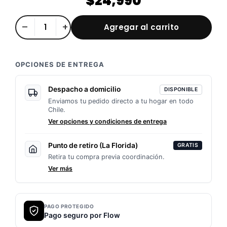
$
24,990
Espejos
–
+
Agregar al carrito
para
moto
MT-
OPCIONES DE ENTREGA
03
(o
Despacho a domicilio
DISPONIBLE
Enviamos tu pedido directo a tu hogar en todo
similares)
Chile.
cantidad
Ver opciones y condiciones de entrega
Punto de retiro (La Florida)
GRATIS
Retira tu compra previa coordinación.
Ver más
PAGO PROTEGIDO
Pago seguro por Flow