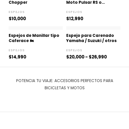
Chopper
Moto Pulsar RS o
similares 🏍️
ESPEJOS
ESPEJOS
$
10,000
$
12,990
Rango
de
Espejos de Manillar tipo
Espejo para Carenado
precios:
Caferace 🏍️
Yamaha / Suzuki / otros
desde
$20,000
ESPEJOS
ESPEJOS
hasta
$
14,990
$
20,000
-
$
26,990
$26,990
POTENCIA TU VIAJE: ACCESORIOS PERFECTOS PARA
BICICLETAS Y MOTOS