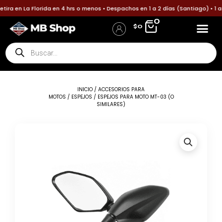
Ir
ira en La Florida en 4 hrs o menos • Despachos en 1 a 2 días (Santiago) • 1 
al
0
$
0
contenido
Búsqueda
Accesorios p
Accesori
Política
Informa tu pa
de
Iniciar Sesión / Registro
Detalles de la cuenta
productos
INICIO
/
ACCESORIOS PARA
MOTOS
/
ESPEJOS
/ ESPEJOS PARA MOTO MT-03 (O
SIMILARES)