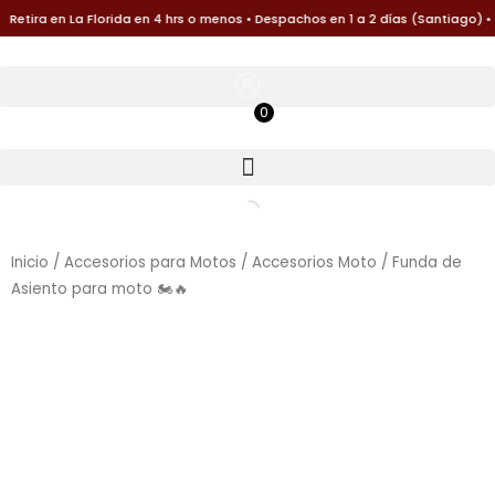
Ir
tira en La Florida en 4 hrs o menos • Despachos en 1 a 2 días (Santiago) • 1
al
contenido
0
$
0
Inicio
/
Accesorios para Motos
/
Accesorios Moto
/ Funda de
Asiento para moto 🏍️🔥