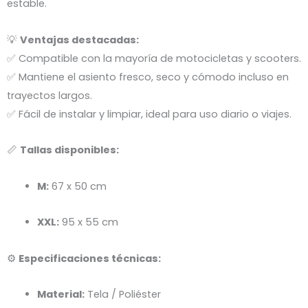
estable.
💡
Ventajas destacadas:
✅ Compatible con la mayoría de motocicletas y scooters.
✅ Mantiene el asiento fresco, seco y cómodo incluso en
trayectos largos.
✅ Fácil de instalar y limpiar, ideal para uso diario o viajes.
📏
Tallas disponibles:
M:
67 x 50 cm
XXL:
95 x 55 cm
⚙️
Especificaciones técnicas:
Material:
Tela / Poliéster