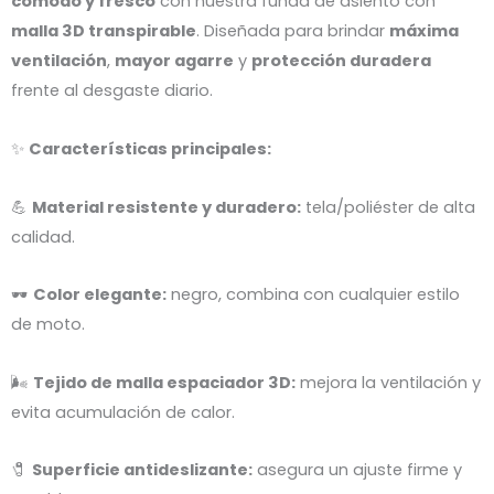
cómodo y fresco
con nuestra funda de asiento con
malla 3D transpirable
. Diseñada para brindar
máxima
ventilación
,
mayor agarre
y
protección duradera
frente al desgaste diario.
✨
Características principales:
💪
Material resistente y duradero:
tela/poliéster de alta
calidad.
🕶️
Color elegante:
negro, combina con cualquier estilo
de moto.
🌬️
Tejido de malla espaciador 3D:
mejora la ventilación y
evita acumulación de calor.
🧷
Superficie antideslizante:
asegura un ajuste firme y