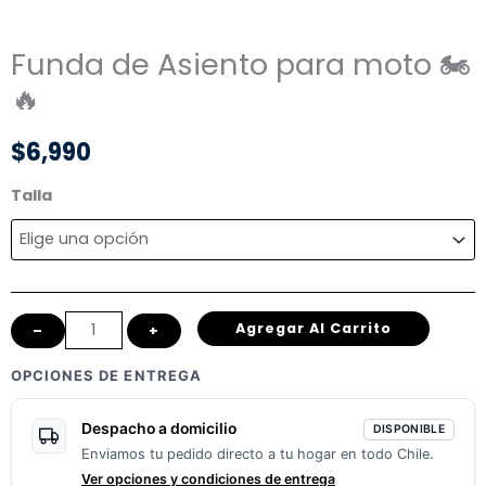
Funda de Asiento para moto 🏍️
🔥
$
6,990
Funda
Talla
de
Asiento
para
moto
Agregar Al Carrito
–
+
🏍️
🔥
OPCIONES DE ENTREGA
cantidad
Despacho a domicilio
DISPONIBLE
Enviamos tu pedido directo a tu hogar en todo Chile.
Ver opciones y condiciones de entrega