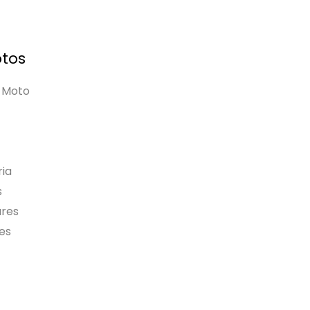
tos
 Moto
ia
s
ares
es