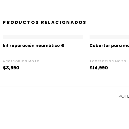
PRODUCTOS RELACIONADOS
kit reparación neumático ⚙️
Cobertor para mo
ACCESORIOS MOTO
ACCESORIOS MOTO
$
3,990
$
14,990
POTE