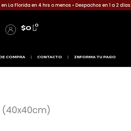
n La Florida en 4 hrs o menos • Despachos en 1 a 2 días 
0
$
0
Iniciar Sesión / Registro
Detalles de la cuenta
DE COMPRA
CONTACTO
INFORMA TU PAGO
e (40x40cm)