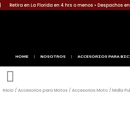
Ir
Retira en La Florida en 4 hrs o menos • Despachos en 1
al
contenido
HOME
NOSOTROS
ACCESORIOS PARA BIC
Inicio
/
Accesorios para Motos
/
Accesorios Moto
/ Malla P