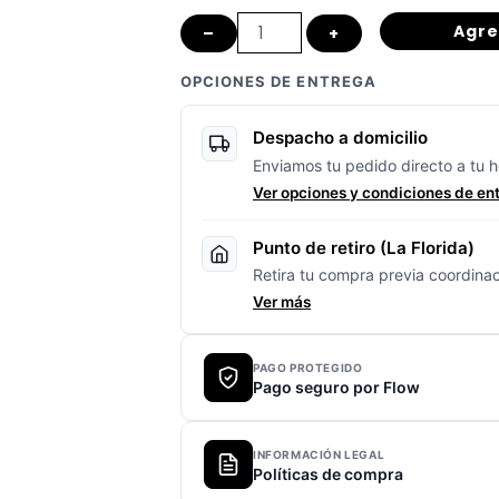
Malla
Agre
–
+
Pulpo
OPCIONES DE ENTREGA
grande
(40x40cm)
Despacho a domicilio
cantidad
Enviamos tu pedido directo a tu h
Ver opciones y condiciones de en
Punto de retiro (La Florida)
Retira tu compra previa coordinac
Ver más
PAGO PROTEGIDO
Pago seguro por Flow
INFORMACIÓN LEGAL
Políticas de compra