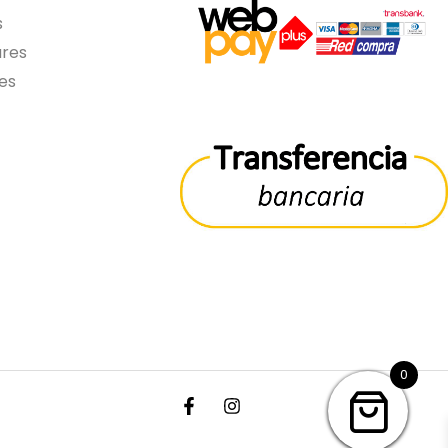
s
ares
es
0