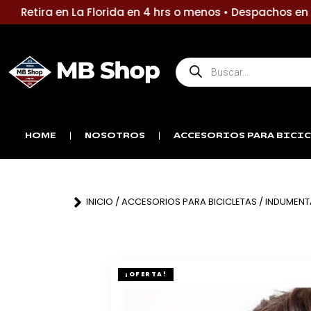
Ir
Retira en La Florida en 4 hrs o menos • Despachos en 1 a
al
contenido
Búsqueda
de
productos
HOME
NOSOTROS
ACCESORIOS PARA BICIC
INICIO
/
ACCESORIOS PARA BICICLETAS
/
INDUMENT
¡OFERTA!