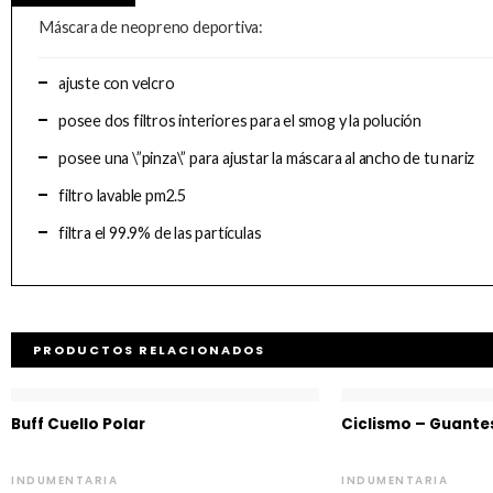
Máscara de neopreno deportiva:
ajuste con velcro
posee dos filtros interiores para el smog y la polución
posee una \”pinza\” para ajustar la máscara al ancho de tu nariz
filtro lavable pm2.5
filtra el 99.9% de las partículas
PRODUCTOS RELACIONADOS
Buff Cuello Polar
Ciclismo – Guante
INDUMENTARIA
INDUMENTARIA