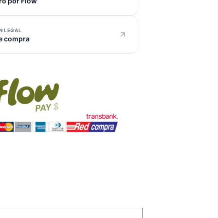
ro por Flow
N LEGAL
de compra