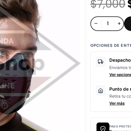
$
7,000
Mascara
–
+
Deportiva
cantidad
OPCIONES DE ENT
Despacho 
Enviamos tu
Ver opcion
Punto de r
Retira tu c
Ver más
PAGO PROTE