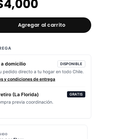
El
El
$
4,000
precio
precio
Agregar al carrito
original
actual
REGA
era:
es:
a domicilio
DISPONIBLE
 pedido directo a tu hogar en todo Chile.
es y condiciones de entrega
$7,000.
$4,000.
etiro (La Florida)
GRATIS
ompra previa coordinación.
GIDO