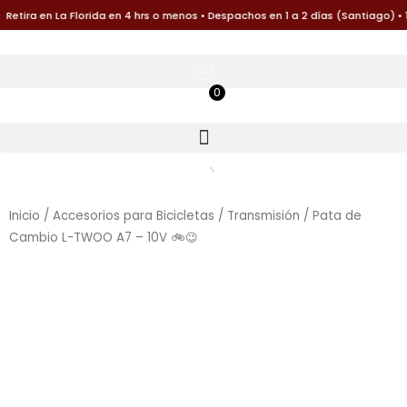
Ir
tira en La Florida en 4 hrs o menos • Despachos en 1 a 2 días (Santiago) • 1
al
contenido
0
$
0
Inicio
/
Accesorios para Bicicletas
/
Transmisión
/ Pata de
Cambio L-TWOO A7 – 10V 🚲😉