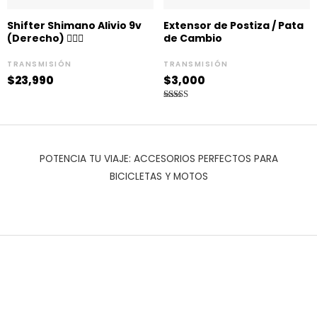
Shifter Shimano Alivio 9v
Extensor de Postiza / Pata
(Derecho) 🚵🏻‍♀️
de Cambio
TRANSMISIÓN
TRANSMISIÓN
$
23,990
$
3,000
Valorado
en
4.00
de 5
POTENCIA TU VIAJE: ACCESORIOS PERFECTOS PARA
BICICLETAS Y MOTOS