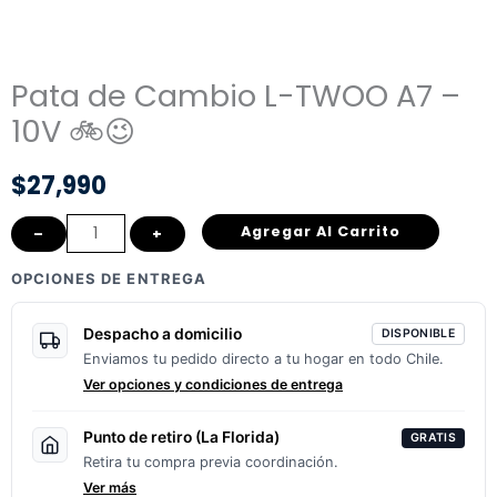
Pata de Cambio L-TWOO A7 –
10V 🚲😉
$
27,990
Pata
Agregar Al Carrito
–
+
de
OPCIONES DE ENTREGA
Cambio
L-
Despacho a domicilio
DISPONIBLE
TWOO
Enviamos tu pedido directo a tu hogar en todo Chile.
A7
Ver opciones y condiciones de entrega
–
10V
Punto de retiro (La Florida)
GRATIS
Retira tu compra previa coordinación.
🚲
Ver más
😉