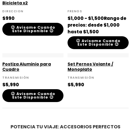
Bicicleta x2
DIRECCION
FRENOS
$
990
$
1,000
-
$
1,500
Rango de
precios: desde $1,000
😉 Avisame Cuando
Este Disponible 😉
hasta $1,500
😉 Avisame Cuando
Este Disponible 😉
Postiza Aluminio para
Set Pernos Volante /
Cuadro
Monoplato
TRANSMISIÓN
TRANSMISIÓN
$
5,990
$
5,990
😉 Avisame Cuando
Este Disponible 😉
POTENCIA TU VIAJE: ACCESORIOS PERFECTOS