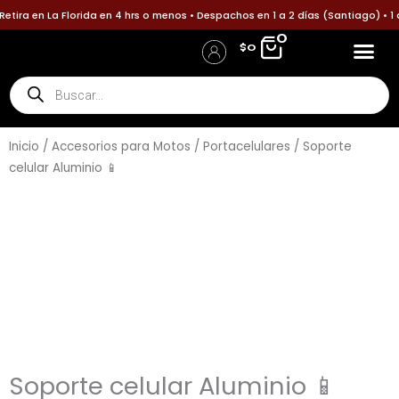
Ir
ira en La Florida en 4 hrs o menos • Despachos en 1 a 2 días (Santiago) • 1 
al
0
$
0
contenido
Búsqueda
Accesorios p
Accesori
Política
Informa tu pa
de
Iniciar Sesión / Registro
Detalles de la cuenta
productos
Inicio
/
Accesorios para Motos
/
Portacelulares
/ Soporte
celular Aluminio 📱
Soporte celular Aluminio 📱