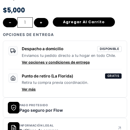
$
5,000
Soporte
Agregar Al Carrito
–
+
celular
OPCIONES DE ENTREGA
Aluminio
📱
Despacho a domicilio
DISPONIBLE
cantidad
Enviamos tu pedido directo a tu hogar en todo Chile.
Ver opciones y condiciones de entrega
Punto de retiro (La Florida)
GRATIS
Retira tu compra previa coordinación.
Ver más
PAGO PROTEGIDO
Pago seguro por Flow
INFORMACIÓN LEGAL