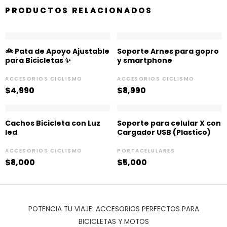
PRODUCTOS RELACIONADOS
🚲 Pata de Apoyo Ajustable
Soporte Arnes para gopro
para Bicicletas ✨
y smartphone
ACCESORIOS CICLISMO
ACCESORIOS CICLISMO
$
4,990
$
8,990
Cachos Bicicleta con Luz
Soporte para celular X con
led
Cargador USB (Plastico)
ACCESORIOS CICLISMO
PORTACELULARES
$
8,000
$
5,000
POTENCIA TU VIAJE: ACCESORIOS PERFECTOS PARA
BICICLETAS Y MOTOS