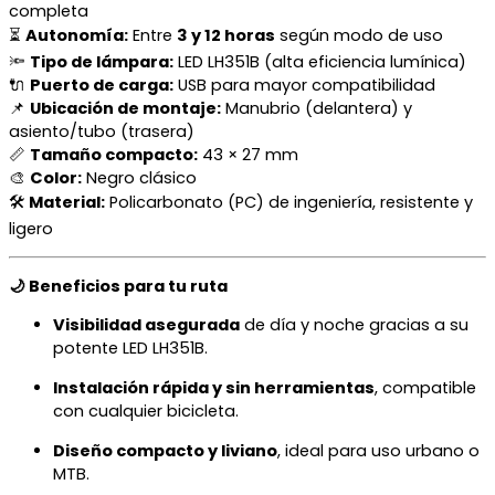
completa
⏳
Autonomía:
Entre
3 y 12 horas
según modo de uso
🔦
Tipo de lámpara:
LED LH351B (alta eficiencia lumínica)
🔌
Puerto de carga:
USB para mayor compatibilidad
📌
Ubicación de montaje:
Manubrio (delantera) y
asiento/tubo (trasera)
📏
Tamaño compacto:
43 × 27 mm
🎨
Color:
Negro clásico
🛠️
Material:
Policarbonato (PC) de ingeniería, resistente y
ligero
🌙 Beneficios para tu ruta
Visibilidad asegurada
de día y noche gracias a su
potente LED LH351B.
Instalación rápida y sin herramientas
, compatible
con cualquier bicicleta.
Diseño compacto y liviano
, ideal para uso urbano o
MTB.