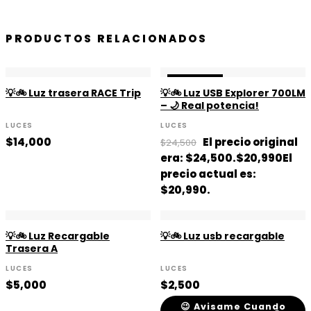
PRODUCTOS RELACIONADOS
¡OFERTA!
¡OFERTA!
💡🚲 Luz trasera RACE Trip
💡🚲 Luz USB Explorer 700LM
– 🌙 Real potencia!
LUCES
LUCES
$
14,000
El precio original
$
24,500
era: $24,500.
$
20,990
El
precio actual es:
$20,990.
💡🚲 Luz Recargable
💡🚲 Luz usb recargable
Trasera A
LUCES
LUCES
$
5,000
$
2,500
😉 Avisame Cuando