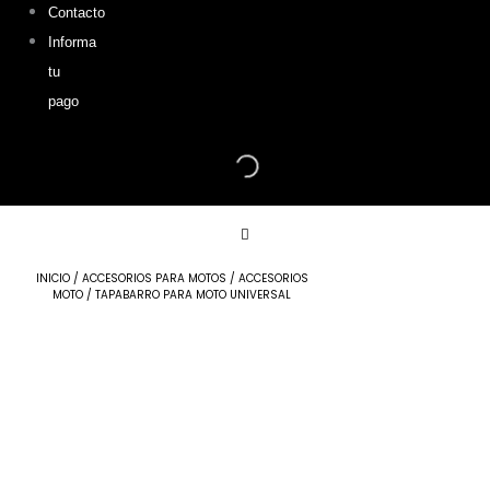
Contacto
Informa
tu
pago
Tapabarro
para
moto
INICIO
/
ACCESORIOS PARA MOTOS
/
ACCESORIOS
MOTO
/ TAPABARRO PARA MOTO UNIVERSAL
universal
cantidad