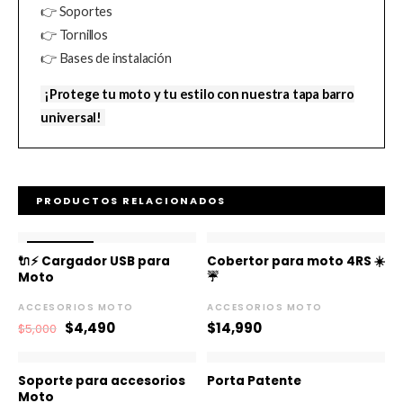
👉
Soportes
👉
Tornillos
👉
Bases de instalación
¡Protege tu moto y tu estilo con nuestra tapa barro
universal!
PRODUCTOS RELACIONADOS
El
El
¡OFERTA!
¡OFERTA!
precio
precio
🔌⚡ Cargador USB para
Cobertor para moto 4RS ☀️
original
actual
Moto
☔
era:
es:
$5,000.
$4,490.
ACCESORIOS MOTO
ACCESORIOS MOTO
$
4,490
$
14,990
$
5,000
Soporte para accesorios
Porta Patente
Moto