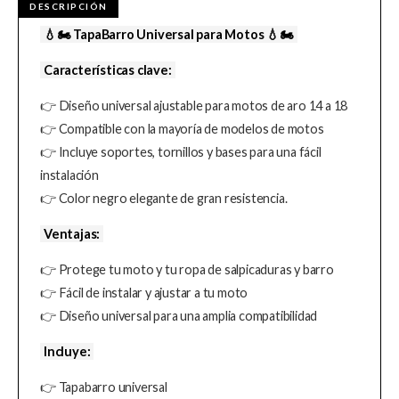
💧
🏍️
TapaBarro Universal para Motos
💧
🏍️
Características clave:
👉
Diseño universal ajustable para motos de aro 14 a 18
👉
Compatible con la mayoría de modelos de motos
👉
Incluye soportes, tornillos y bases para una fácil
instalación
👉
Color negro elegante de gran resistencia.
Ventajas:
👉
Protege tu moto y tu ropa de salpicaduras y barro
👉
Fácil de instalar y ajustar a tu moto
👉
Diseño universal para una amplia compatibilidad
Incluye:
👉
Tapabarro universal