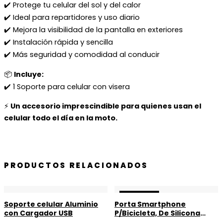
✔️ Protege tu celular del sol y del calor
✔️ Ideal para repartidores y uso diario
✔️ Mejora la visibilidad de la pantalla en exteriores
✔️ Instalación rápida y sencilla
✔️ Más seguridad y comodidad al conducir
📦
Incluye:
✔️ 1 Soporte para celular con visera
⚡
Un accesorio imprescindible para quienes usan el
celular todo el día en la moto.
PRODUCTOS RELACIONADOS
¡OFERTA!
¡OFERTA!
Soporte celular Aluminio
Porta Smartphone
con Cargador USB
P/Bicicleta, De Silicona
360°