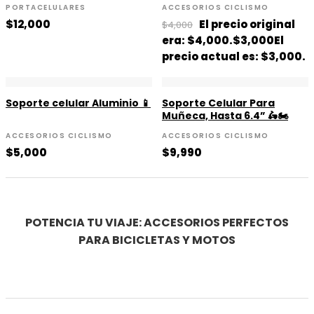
PORTACELULARES
ACCESORIOS CICLISMO
$
12,000
El precio original
$
4,000
era: $4,000.
$
3,000
El
precio actual es: $3,000.
Soporte celular Aluminio 📱
Soporte Celular Para
Muñeca, Hasta 6.4” 🛵🏍️
ACCESORIOS CICLISMO
ACCESORIOS CICLISMO
$
5,000
$
9,990
POTENCIA TU VIAJE: ACCESORIOS PERFECTOS
PARA BICICLETAS Y MOTOS