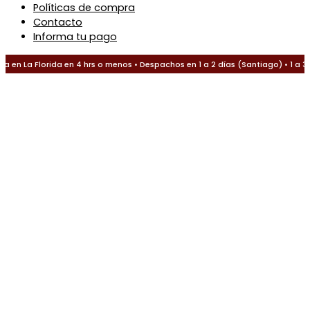
Políticas de compra
Contacto
Informa tu pago
 en La Florida en 4 hrs o menos • Despachos en 1 a 2 días (Santiago) • 1 a 3