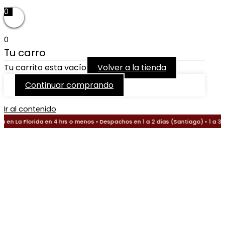
0
0
Tu carro
Tu carrito esta vacío
Volver a la tienda
Continuar comprando
Ir al contenido
en La Florida en 4 hrs o menos • Despachos en 1 a 2 días (Santiago) • 1 a 3 