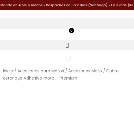
Ir
orida en 4 hrs o menos • Despachos en 1 a 2 días (Santiago) • 1 a 3 días (Re
al
contenido
0
$
0
Inicio
/
Accesorios para Motos
/
Accesorios Moto
/ Cubre
estanque Adhesivo moto – Premium