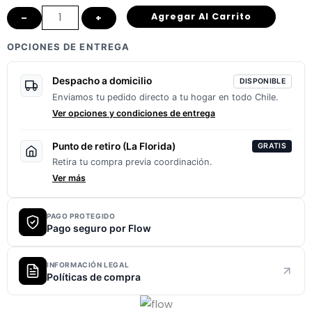
-
Agregar Al Carrito
–
+
Premium
cantidad
OPCIONES DE ENTREGA
Despacho a domicilio
DISPONIBLE
Enviamos tu pedido directo a tu hogar en todo Chile.
Ver opciones y condiciones de entrega
Punto de retiro (La Florida)
GRATIS
Retira tu compra previa coordinación.
Ver más
PAGO PROTEGIDO
Pago seguro por Flow
INFORMACIÓN LEGAL
Políticas de compra