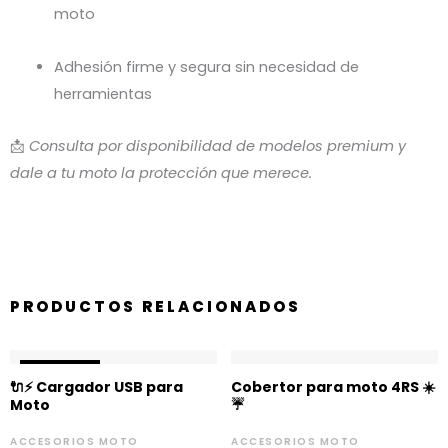
moto
Adhesión firme y segura sin necesidad de
herramientas
📩
Consulta por disponibilidad de modelos premium y
dale a tu moto la protección que merece.
PRODUCTOS RELACIONADOS
El
El
¡OFERTA!
¡OFERTA!
precio
precio
🔌⚡ Cargador USB para
Cobertor para moto 4RS ☀️
original
actual
Moto
☔
era:
es:
$5,000.
$4,490.
ACCESORIOS MOTO
ACCESORIOS MOTO