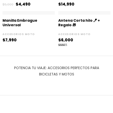
$
4,490
$
14,990
$
5,000
Manilla Embrague
Antena Corta hilo 🪁 +
Universal
Regalo 🎁
ACCESORIOS MOTO
ACCESORIOS MOTO
$
7,990
$
6,000
Valorado en
5.00
de 5
POTENCIA TU VIAJE: ACCESORIOS PERFECTOS PARA
BICICLETAS Y MOTOS