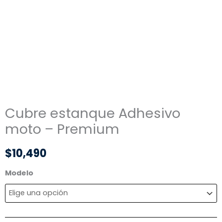
Cubre estanque Adhesivo
moto – Premium
$
10,490
Cubre
Modelo
estanque
Adhesivo
moto