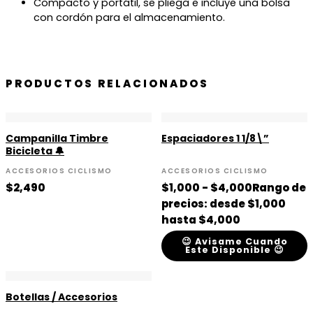
Compacto y portátil, se pliega e incluye una bolsa
con cordón para el almacenamiento.
PRODUCTOS RELACIONADOS
Campanilla Timbre
Espaciadores 1 1/8\”
Bicicleta 🔔
ACCESORIOS CICLISMO
ACCESORIOS CICLISMO
$
2,490
$
1,000
-
$
4,000
Rango de
precios: desde $1,000
hasta $4,000
😉 Avisame Cuando
Este Disponible 😉
Botellas / Accesorios