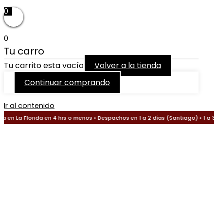
0
0
Tu carro
Tu carrito esta vacío
Volver a la tienda
Continuar comprando
Ir al contenido
en La Florida en 4 hrs o menos • Despachos en 1 a 2 días (Santiago) • 1 a 3 