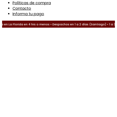
Políticas de compra
Contacto
Informa tu pago
en La Florida en 4 hrs o menos • Despachos en 1 a 2 días (Santiago) • 1 a 3 