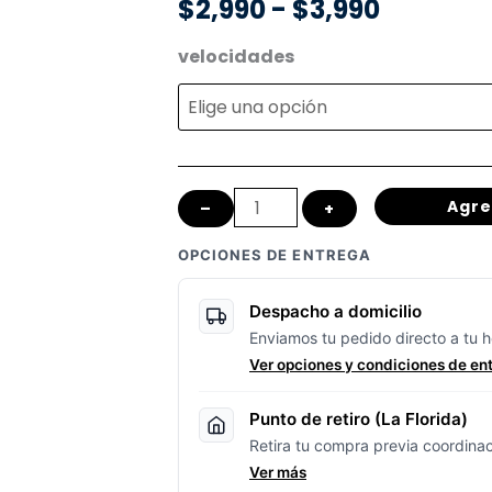
Rango
$
2,990
-
$
3,990
de
Eslabón
velocidades
Rápido
precios:
para
desde
Cadena
de
$2,990
Agre
–
+
Bicicleta
hasta
🚴
OPCIONES DE ENTREGA
🔗
$3,990
cantidad
Despacho a domicilio
Enviamos tu pedido directo a tu h
Ver opciones y condiciones de en
Punto de retiro (La Florida)
Retira tu compra previa coordinac
Ver más