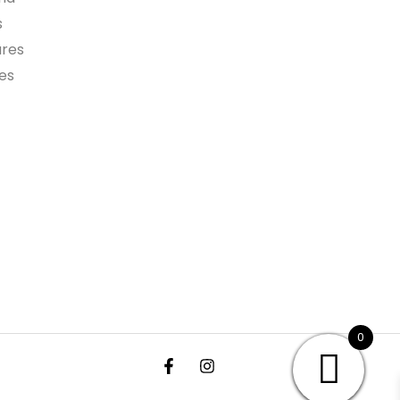
s
ares
es
0