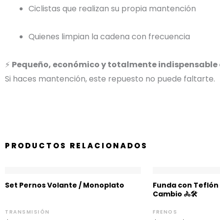
Ciclistas que realizan su propia mantención
Quienes limpian la cadena con frecuencia
⚡
Pequeño, económico y totalmente indispensable e
Si haces mantención, este repuesto no puede faltarte.
PRODUCTOS RELACIONADOS
Ra
de
Set Pernos Volante / Monoplato
Funda con Teflón
pre
Cambio 🚴🛠️
de
$2
TRANSMISIÓN
FRENOS
ha