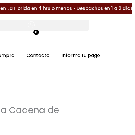
a Florida en 4 hrs o menos • Despachos en 1 a 2 días (S
0
$
0
compra
Contacto
Informa tu pago
ra Cadena de