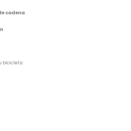
 de cadena
ón
 bicicleta