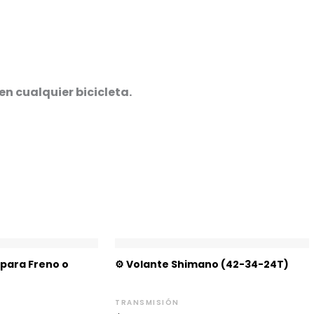
n cualquier bicicleta.
ngo
 para Freno o
⚙️ Volante Shimano (42-34-24T)
cios:
sde
00
TRANSMISIÓN
sta