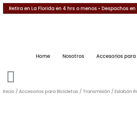
Ir
etira en La Florida en 4 hrs o menos • Despachos en 1 a 
al
contenido
Home
Nosotros
Accesorios para 
Inicio
/
Accesorios para Bicicletas
/
Transmisión
/ Eslabón R