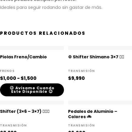
Ideales para seguir rodando sin gastar de más.
PRODUCTOS RELACIONADOS
Rango
Piolas Freno/Cambio
⚙️ Shifter Shimano 3×7 🚴‍♂️
de
precios:
FRENOS
TRANSMISIÓN
desde
$
1,000
-
$
1,500
$
9,990
$1,000
😉 Avisame Cuando
hasta
Este Disponible 😉
$1,500
Shifter (3×6 – 3×7) 🚵🏻‍♀️
Pedales de Aluminio –
Colores 🚲
TRANSMISIÓN
TRANSMISIÓN