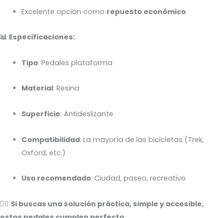
Excelente opción como
repuesto económico
📊 Especificaciones:
Tipo
: Pedales plataforma
Material
: Resina
Superficie
: Antideslizante
Compatibilidad
: La mayoría de las bicicletas (Trek,
Oxford, etc.)
Uso recomendado
: Ciudad, paseo, recreativo
🚴‍♂️
Si buscas una solución práctica, simple y accesible,
estos pedales cumplen perfecto.