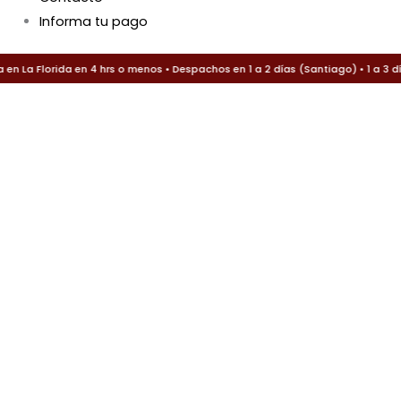
Informa tu pago
 La Florida en 4 hrs o menos • Despachos en 1 a 2 días (Santiago) • 1 a 3 dí