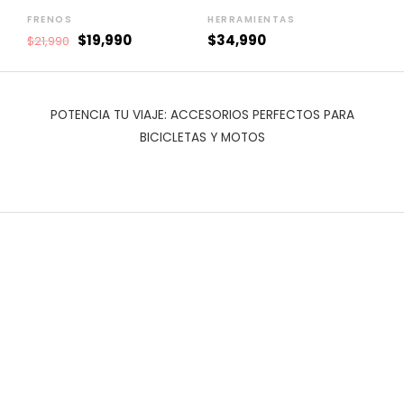
era:
es:
Piezas 🚴‍♂️🧰
$21,990.
$19,990.
FRENOS
HERRAMIENTAS
$
19,990
$
34,990
$
21,990
POTENCIA TU VIAJE: ACCESORIOS PERFECTOS PARA
BICICLETAS Y MOTOS