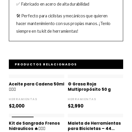
✅ Fabricado en acero de alta durabilidad
🛠️ Perfecto para ciclistas y mecánicos que quieren
hacer mantenimiento con sus propias manos. ¡Tenlo
siempre en tu kit de herramientas!
PRODUCTOS RELACIONADOS
Aceite para Cadena 50ml
⚙️ Grasa Roja
🚵🏻‍♀️
Multipropósito 50 g
HERRAMIENTAS
HERRAMIENTAS
$
2,000
$
2,990
El
El
¡OFERTA!
¡OFERTA!
precio
precio
Kit de Sangrado Frenos
Maleta de Herramientas
original
actual
hidraulicos 🔥🚵🏻‍♀️
para Bicicletas – 44