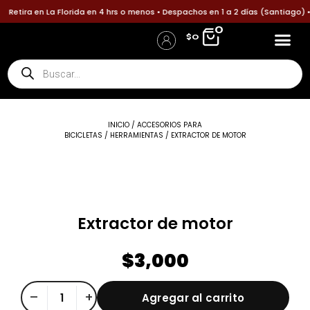
Ir
etira en La Florida en 4 hrs o menos • Despachos en 1 a 2 días (Santiago) • 
al
0
$
0
contenido
Búsqueda
de
productos
INICIO
/
ACCESORIOS PARA
BICICLETAS
/
HERRAMIENTAS
/ EXTRACTOR DE MOTOR
Extractor de motor
$
3,000
Extractor
–
+
Agregar al carrito
de