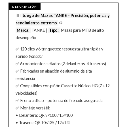
🚵‍♂️
Juego de Mazas TANKE – Precisión, potencia y
rendimiento extremo
⚙️
Marca:
TANKE |
Tipo:
Mazas para MTB de alto
desempeño
✅ 120 clics y 6 trinquetes: respuesta ultra rápida y
sonido
tronador
✅ 6 rodamientos sellados (2 delanteros, 4 traseros)
✅ Fabricadas en aleación de aluminio de alta
resistencia
✅ Compatibles con piñón Cassette Núcleo HG (7 a 12
velocidades)
✅ Freno a disco – potencia de frenado asegurada
✅ Montaje versátil:
• Delantera: QR 9×100 / 15×100
• Trasera: QR 10×135 / 12×142