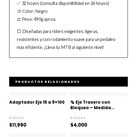
✅ 32 hoyos (consulta disponibilidad en 36 hoyos)
🎨 Color: Negro
⚖️ Peso: 490g aprox.
💥 Diseñadas para riders exigentes: ligeras,
resistentes y con rodamiento suave para un pedaleo
más eficiente. ¡Lleva tu MTB al siguiente nivel!
PRODUCTOS RELACIONADOS
Adaptador Eje 15 a 9×100
🔩 Eje Trasero con
Bloqueo – Medida
Estándar 🚴‍♂️
RUEDAS
RUEDAS
$
11,990
$
4,000
Rango