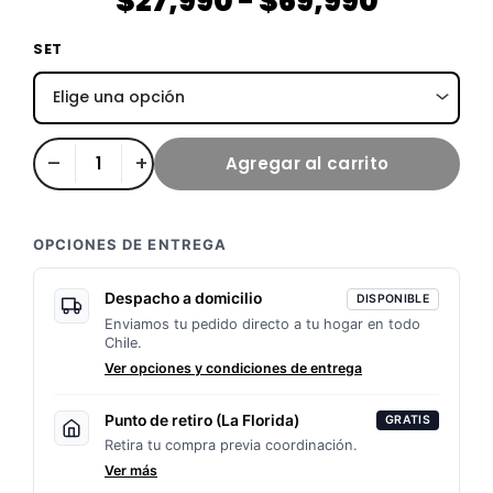
$
27,990
-
$
69,990
de
Maza
SET
Aluminio
precios
tanke
(Elige
desde
–
+
Agregar al carrito
la
tuya
$27,99
😎)
OPCIONES DE ENTREGA
hasta
cantidad
Despacho a domicilio
$69,99
DISPONIBLE
Enviamos tu pedido directo a tu hogar en todo
Chile.
Ver opciones y condiciones de entrega
Punto de retiro (La Florida)
GRATIS
Retira tu compra previa coordinación.
Ver más