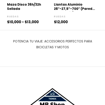
de
Maza Disco 36h/32h
Llantas Aluminio
precios:
Sellada
26″-27,5″-700″ (Pared
desde
para Patín)
$10,000
RUEDAS
RUEDAS
hasta
$
10,000
-
$
13,000
$
12,000
$13,000
POTENCIA TU VIAJE: ACCESORIOS PERFECTOS PARA
BICICLETAS Y MOTOS