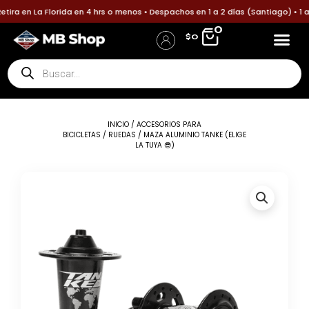
Ir
ira en La Florida en 4 hrs o menos • Despachos en 1 a 2 días (Santiago) • 1 
al
0
$
0
contenido
Búsqueda
Accesorios p
Accesori
Política
Informa tu pa
de
Iniciar Sesión / Registro
Detalles de la cuenta
productos
INICIO
/
ACCESORIOS PARA
BICICLETAS
/
RUEDAS
/ MAZA ALUMINIO TANKE (ELIGE
LA TUYA 😎)