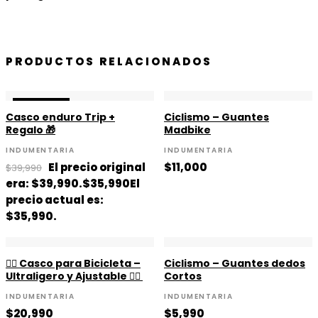
PRODUCTOS RELACIONADOS
¡OFERTA!
¡OFERTA!
Casco enduro Trip +
Ciclismo – Guantes
Regalo 🎁
Madbike
INDUMENTARIA
INDUMENTARIA
El precio original
$
11,000
$
39,990
era: $39,990.
$
35,990
El
precio actual es:
$35,990.
🚴‍♂️ Casco para Bicicleta –
Ciclismo – Guantes dedos
Ultraligero y Ajustable 🚴‍♂️
Cortos
INDUMENTARIA
INDUMENTARIA
$
20,990
$
5,990