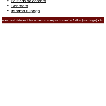
Políticas de compra
Contacto
Informa tu pago
 en La Florida en 4 hrs o menos • Despachos en 1 a 2 días (Santiago) • 1 a 3