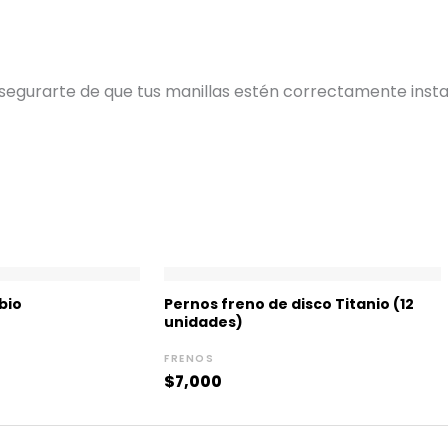
 asegurarte de que tus manillas estén correctamente insta
ango
e
bio
Pernos freno de disco Titanio (12
recios:
unidades)
esde
1,000
FRENOS
asta
$
7,000
1,500