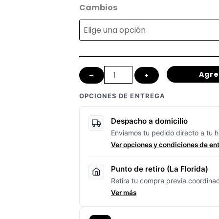
de
Manillas
Cambios
Integradas
precios
(3×7
desde
-
3x8)
$9,990
Agre
–
+
🚲
hasta
🔥
OPCIONES DE ENTREGA
cantidad
$15,990
Despacho a domicilio
Enviamos tu pedido directo a tu h
Ver opciones y condiciones de en
Punto de retiro (La Florida)
Retira tu compra previa coordinac
Ver más