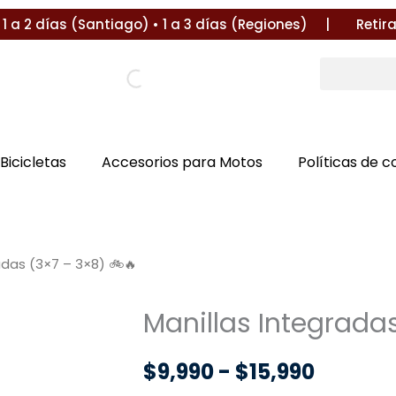
a 2 días (Santiago) • 1 a 3 días (Regiones) |
Retira en
Bicicletas
Accesorios para Motos
Políticas de 
adas (3×7 – 3×8) 🚲🔥
Manillas Integrada
Rango
$
9,990
-
$
15,990