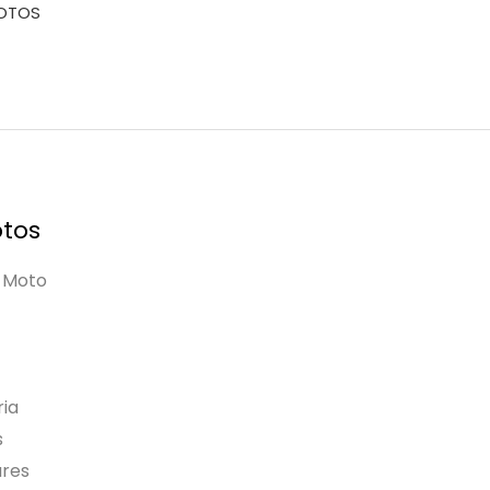
MOTOS
tos
 Moto
ia
s
ares