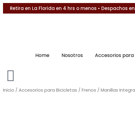
Ir
Retira en La Florida en 4 hrs o menos • Despachos en 1 
al
contenido
Home
Nosotros
Accesorios para 
Inicio
/
Accesorios para Bicicletas
/
Frenos
/ Manillas Integr