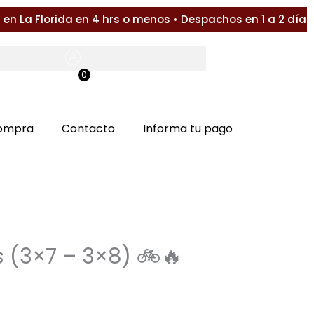
 La Florida en 4 hrs o menos • Despachos en 1 a 2 días (
0
$
0
compra
Contacto
Informa tu pago
s (3×7 – 3×8) 🚲🔥