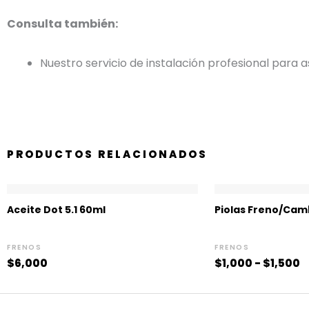
Consulta también:
Nuestro servicio de instalación profesional para
PRODUCTOS RELACIONADOS
R
d
Aceite Dot 5.1 60ml
Piolas Freno/Cam
p
d
$
FRENOS
FRENOS
h
$
6,000
$
1,000
-
$
1,500
$