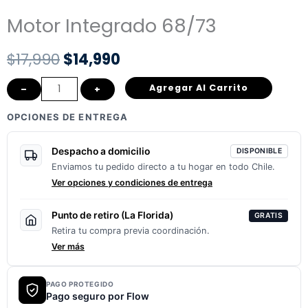
Motor Integrado 68/73
El
El
$
17,990
$
14,990
precio
precio
Motor
Agregar Al Carrito
–
+
Integrado
original
actual
OPCIONES DE ENTREGA
68/73
era:
es:
cantidad
Despacho a domicilio
DISPONIBLE
$17,990.
$14,990.
Enviamos tu pedido directo a tu hogar en todo Chile.
Ver opciones y condiciones de entrega
Punto de retiro (La Florida)
GRATIS
Retira tu compra previa coordinación.
Ver más
PAGO PROTEGIDO
Pago seguro por Flow