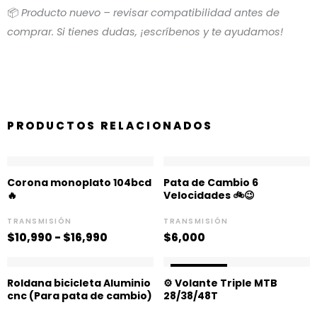
📦
Producto nuevo – revisar compatibilidad antes de
comprar. Si tienes dudas, ¡escríbenos y te ayudamos!
PRODUCTOS RELACIONADOS
Rango
de
Corona monoplato 104bcd
Pata de Cambio 6
precios:
🔥
Velocidades 🚲😉
desde
$10,990
TRANSMISIÓN
TRANSMISIÓN
hasta
$
10,990
-
$
16,990
$
6,000
$16,990
El
El
¡OFERTA!
¡OFERTA!
precio
precio
Roldana bicicleta Aluminio
⚙️ Volante Triple MTB
original
actual
cnc (Para pata de cambio)
28/38/48T
era:
es:
$12,990.
$9,990.