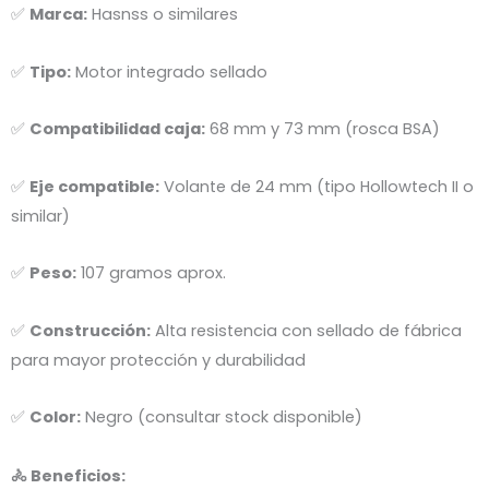
✅
Marca:
Hasnss o similares
✅
Tipo:
Motor integrado sellado
✅
Compatibilidad caja:
68 mm y 73 mm (rosca BSA)
✅
Eje compatible:
Volante de 24 mm (tipo Hollowtech II o
similar)
✅
Peso:
107 gramos aprox.
✅
Construcción:
Alta resistencia con sellado de fábrica
para mayor protección y durabilidad
✅
Color:
Negro (consultar stock disponible)
🚴 Beneficios: