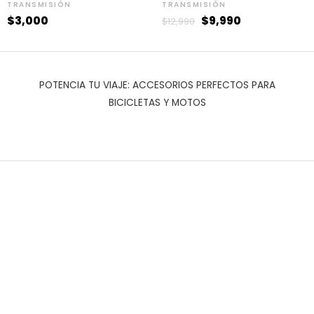
TRANSMISIÓN
TRANSMISIÓN
$
3,000
$
9,990
$
12,990
POTENCIA TU VIAJE: ACCESORIOS PERFECTOS PARA
BICICLETAS Y MOTOS