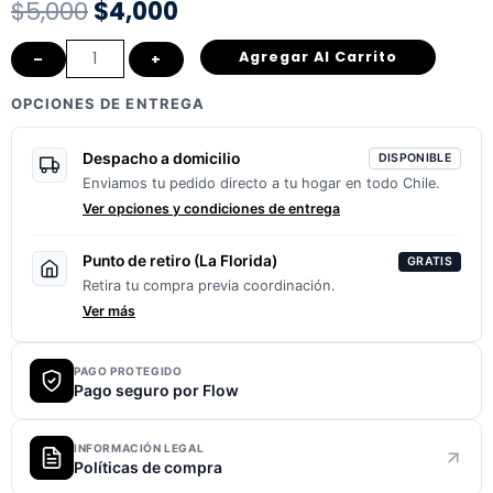
El
El
$
5,000
$
4,000
precio
precio
Multiherramienta
Agregar Al Carrito
–
+
Bicicleta
original
actual
OPCIONES DE ENTREGA
15
era:
es:
En
Despacho a domicilio
DISPONIBLE
1
$5,000.
$4,000.
Enviamos tu pedido directo a tu hogar en todo Chile.
cantidad
Ver opciones y condiciones de entrega
Punto de retiro (La Florida)
GRATIS
Retira tu compra previa coordinación.
Ver más
PAGO PROTEGIDO
Pago seguro por Flow
INFORMACIÓN LEGAL
Políticas de compra