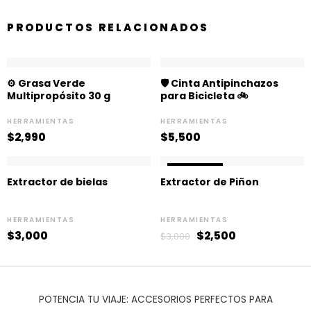
PRODUCTOS RELACIONADOS
⚙️ Grasa Verde
🛡️ Cinta Antipinchazos
Multipropósito 30 g
para Bicicleta 🚲
HERRAMIENTAS
HERRAMIENTAS
$
2,990
$
5,500
El
El
¡OFERTA!
¡OFERTA!
precio
precio
Extractor de bielas
Extractor de Piñon
original
actual
era:
es:
$3,000.
$2,500.
HERRAMIENTAS
HERRAMIENTAS
$
3,000
$
2,500
$
3,000
POTENCIA TU VIAJE: ACCESORIOS PERFECTOS PARA