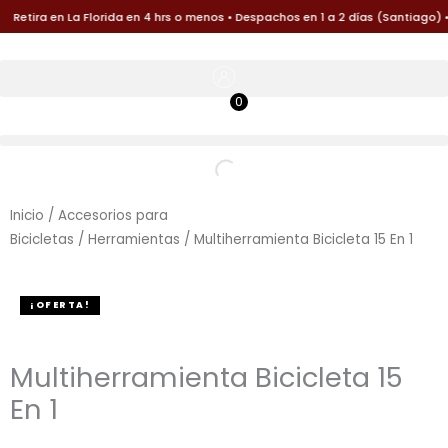
Ir
Retira en La Florida en 4 hrs o menos • Despachos en 1 a 2 días (Santiago) •
al
contenido
0
$
0
Inicio
/
Accesorios para
Bicicletas
/
Herramientas
/ Multiherramienta Bicicleta 15 En 1
¡OFERTA!
Multiherramienta Bicicleta 15
En 1