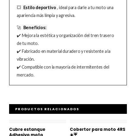
💥
Estilo deportivo
, ideal para darle a tu moto una
apariencia más limpia y agresiva.
🚀
Beneficios:
✔️ Mejora la estética y organización del tren trasero
de tu moto.
✔️ Fabricado en material duradero y resistente a la
vibración.
✔️ Compatible con la mayoría de intermitentes del
mercado.
PRODUCTOS RELACIONADOS
Cubre estanque
Cobertor para moto 4RS
Adhesivo moto
☀️☔