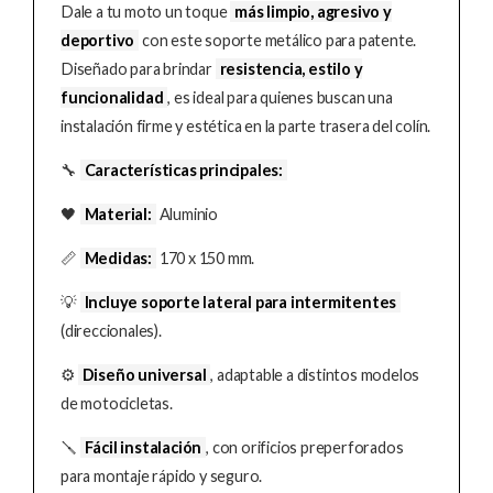
Dale a tu moto un toque
más limpio, agresivo y
deportivo
con este soporte metálico para patente.
Diseñado para brindar
resistencia, estilo y
funcionalidad
, es ideal para quienes buscan una
instalación firme y estética en la parte trasera del colín.
🔧
Características principales:
🖤
Material:
Aluminio
📏
Medidas:
170 x 150 mm.
💡
Incluye soporte lateral para intermitentes
(direccionales).
⚙️
Diseño universal
, adaptable a distintos modelos
de motocicletas.
🪛
Fácil instalación
, con orificios preperforados
para montaje rápido y seguro.