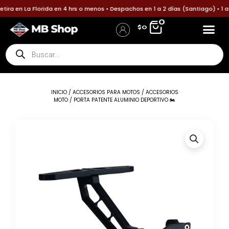
Ir
ira en La Florida en 4 hrs o menos • Despachos en 1 a 2 días (Santiago) • 1 
al
0
$
0
contenido
Búsqueda
Accesorios p
Accesori
Política
Informa tu pa
de
Iniciar Sesión / Registro
Detalles de la cuenta
productos
INICIO
/
ACCESORIOS PARA MOTOS
/
ACCESORIOS
MOTO
/ PORTA PATENTE ALUMINIO DEPORTIVO 🏍️