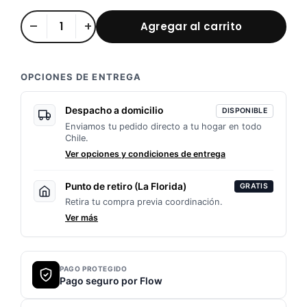
Porta
–
+
Agregar al carrito
Patente
Aluminio
Deportivo
OPCIONES DE ENTREGA
🏍️
cantidad
Despacho a domicilio
DISPONIBLE
Enviamos tu pedido directo a tu hogar en todo
Chile.
Ver opciones y condiciones de entrega
Punto de retiro (La Florida)
GRATIS
Retira tu compra previa coordinación.
Ver más
PAGO PROTEGIDO
Pago seguro por Flow