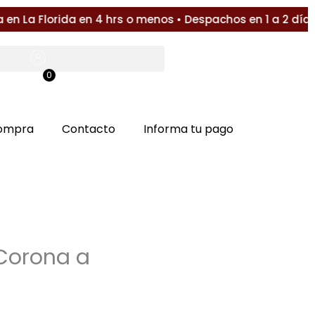
 La Florida en 4 hrs o menos • Despachos en 1 a 2 días 
0
$
0
compra
Contacto
Informa tu pago
 Corona a