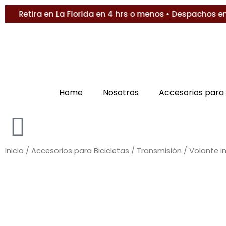
Ir
Retira en La Florida en 4 hrs o menos • Despachos en 1 
al
contenido
Home
Nosotros
Accesorios para 
Inicio
/
Accesorios para Bicicletas
/
Transmisión
/ Volante i