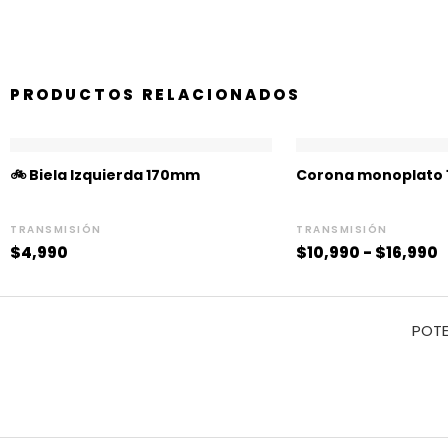
PRODUCTOS RELACIONADOS
R
d
🚲 Biela Izquierda 170mm
Corona monoplato 
p
d
$
TRANSMISIÓN
TRANSMISIÓN
h
$
4,990
$
10,990
-
$
16,990
$
POTE