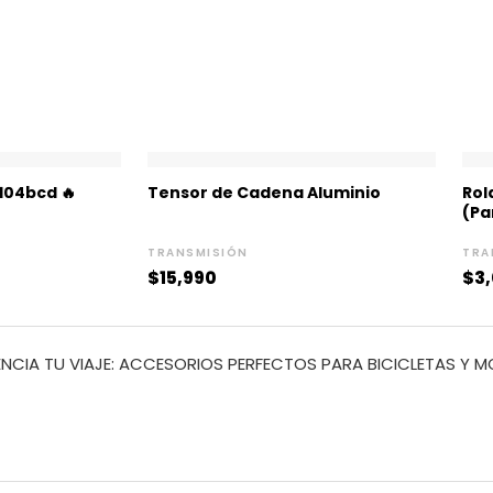
ango
e
104bcd 🔥
Tensor de Cadena Aluminio
Rol
recios:
(Pa
esde
10,990
TRANSMISIÓN
TRA
asta
$
15,990
$
3
16,990
NCIA TU VIAJE: ACCESORIOS PERFECTOS PARA BICICLETAS Y 