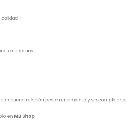
a calidad
iones modernas
e, con buena relación peso-rendimiento y sin complicars
Solo en
MB Shop
.