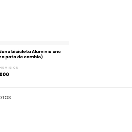
dana bicicleta Aluminio cnc
ra pata de cambio)
NSMISIÓN
,000
MOTOS