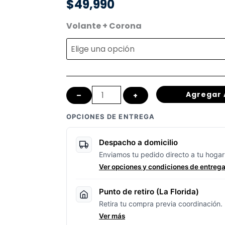
$
49,990
Volante
Volante + Corona
integrado
+
Corona
a
Agregar 
–
+
elección
cantidad
OPCIONES DE ENTREGA
Despacho a domicilio
Enviamos tu pedido directo a tu hogar
Ver opciones y condiciones de entreg
Punto de retiro (La Florida)
Retira tu compra previa coordinación.
Ver más