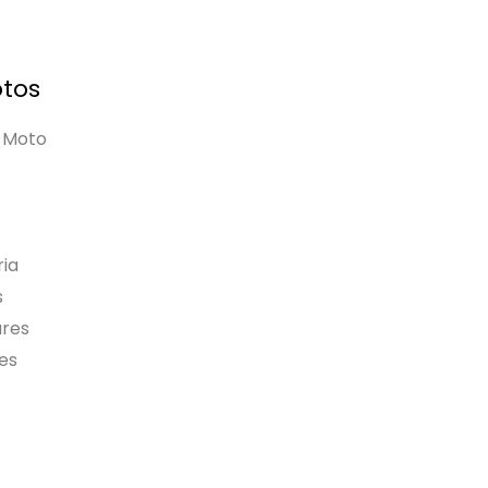
tos
 Moto
ia
s
ares
es