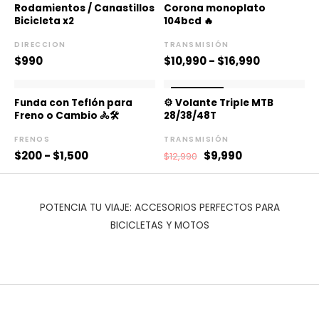
de
Rodamientos / Canastillos
Corona monoplato
precios:
Bicicleta x2
104bcd 🔥
desde
$10,990
DIRECCION
TRANSMISIÓN
hasta
$
990
$
10,990
-
$
16,990
$16,990
Rango
El
El
¡OFERTA!
¡OFERTA!
de
precio
precio
Funda con Teflón para
⚙️ Volante Triple MTB
precios:
original
actual
Freno o Cambio 🚴🛠️
28/38/48T
desde
era:
es:
$200
$12,990.
$9,990.
FRENOS
TRANSMISIÓN
hasta
$
200
-
$
1,500
$
9,990
$
12,990
$1,500
POTENCIA TU VIAJE: ACCESORIOS PERFECTOS PARA
BICICLETAS Y MOTOS