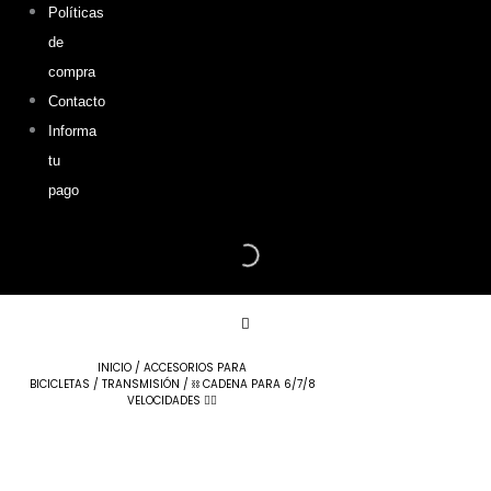
Políticas
de
compra
Contacto
Informa
tu
pago
⛓️
Cadena
para
INICIO
/
ACCESORIOS PARA
BICICLETAS
/
TRANSMISIÓN
/ ⛓️ CADENA PARA 6/7/8
6/7/8
VELOCIDADES 🚴‍♀️
Velocidades
🚴‍♀️
cantidad