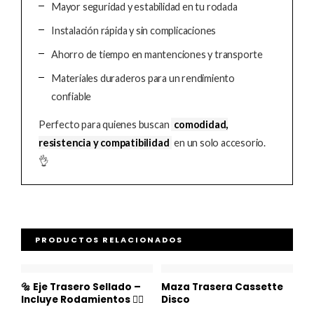
Mayor seguridad y estabilidad en tu rodada
Instalación rápida y sin complicaciones
Ahorro de tiempo en mantenciones y transporte
Materiales duraderos para un rendimiento
confiable
Perfecto para quienes buscan
comodidad,
resistencia y compatibilidad
en un solo accesorio.
👌
PRODUCTOS RELACIONADOS
Rango
de
🔩 Eje Trasero Sellado –
Maza Trasera Cassette
precios:
Incluye Rodamientos 🚴‍♂️
Disco
desde