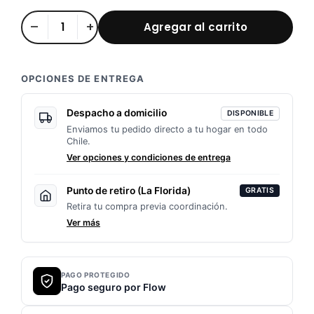
🔩
–
+
Agregar al carrito
Eje
Delantero
con
OPCIONES DE ENTREGA
Bloqueo
–
Despacho a domicilio
DISPONIBLE
Enviamos tu pedido directo a tu hogar en todo
Medida
Chile.
Estándar
Ver opciones y condiciones de entrega
🚴‍♂️
cantidad
Punto de retiro (La Florida)
GRATIS
Retira tu compra previa coordinación.
Ver más
PAGO PROTEGIDO
Pago seguro por Flow