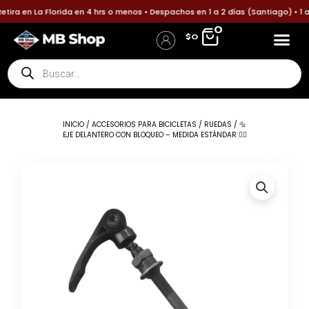
Ir
ira en La Florida en 4 hrs o menos • Despachos en 1 a 2 días (Santiago) • 1 
al
0
$
0
contenido
Búsqueda
Accesorios p
Accesori
Política
Informa tu pa
de
Iniciar Sesión / Registro
Detalles de la cuenta
productos
INICIO
/
ACCESORIOS PARA BICICLETAS
/
RUEDAS
/ 🔩
EJE DELANTERO CON BLOQUEO – MEDIDA ESTÁNDAR 🚴‍♂️