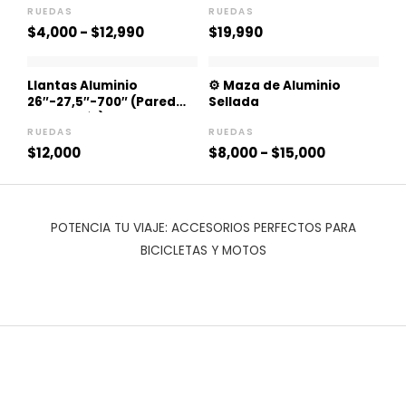
$4,000
RUEDAS
RUEDAS
hasta
$
4,000
-
$
12,990
$
19,990
$12,990
Rango
de
Llantas Aluminio
⚙️ Maza de Aluminio
precios:
26″-27,5″-700″ (Pared
Sellada
desde
para Patín)
$8,000
RUEDAS
RUEDAS
hasta
$
12,000
$
8,000
-
$
15,000
$15,000
POTENCIA TU VIAJE: ACCESORIOS PERFECTOS PARA
BICICLETAS Y MOTOS