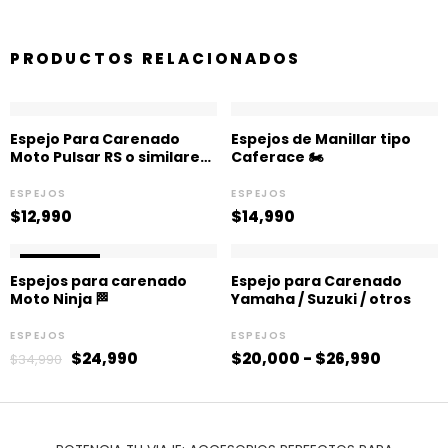
PRODUCTOS RELACIONADOS
Espejo Para Carenado
Espejos de Manillar tipo
Moto Pulsar RS o similares
Caferace 🏍️
🏍️
ESPEJOS
ESPEJOS
$
12,990
$
14,990
El
El
Rango
¡OFERTA!
¡OFERTA!
precio
precio
de
Espejos para carenado
Espejo para Carenado
original
actual
precios:
Moto Ninja 🏁
Yamaha / Suzuki / otros
era:
es:
desde
$34,990.
$24,990.
$20,00
ESPEJOS
ESPEJOS
hasta
$
24,990
$
20,000
-
$
26,990
$
34,990
$26,990