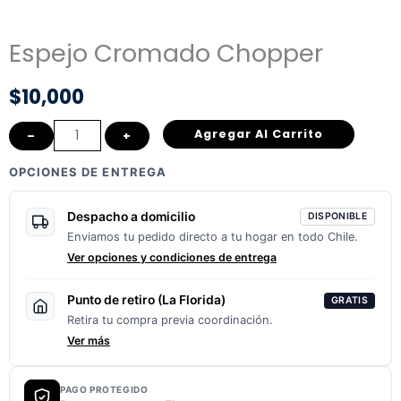
Espejo Cromado Chopper
$
10,000
Espejo
Agregar Al Carrito
–
+
Cromado
OPCIONES DE ENTREGA
Chopper
cantidad
Despacho a domicilio
DISPONIBLE
Enviamos tu pedido directo a tu hogar en todo Chile.
Ver opciones y condiciones de entrega
Punto de retiro (La Florida)
GRATIS
Retira tu compra previa coordinación.
Ver más
PAGO PROTEGIDO