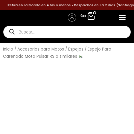
Ir
Retira en La Florida en 4 hrs o menos • Despachos en 1 a 2 días (Santiago) 
al
0
$
0
contenido
Búsqueda
de
productos
Inicio
/
Accesorios para Motos
/
Espejos
/ Espejo Para
Carenado Moto Pulsar RS o similares