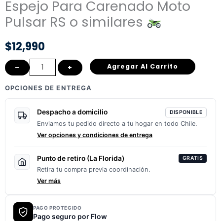
Espejo Para Carenado Moto
Pulsar RS o similares
$
12,990
Espejo
Agregar Al Carrito
–
+
Para
OPCIONES DE ENTREGA
Carenado
Moto
Despacho a domicilio
DISPONIBLE
Pulsar
Enviamos tu pedido directo a tu hogar en todo Chile.
RS
Ver opciones y condiciones de entrega
o
similares
Punto de retiro (La Florida)
GRATIS
Retira tu compra previa coordinación.
Ver más
cantidad
PAGO PROTEGIDO
Pago seguro por Flow