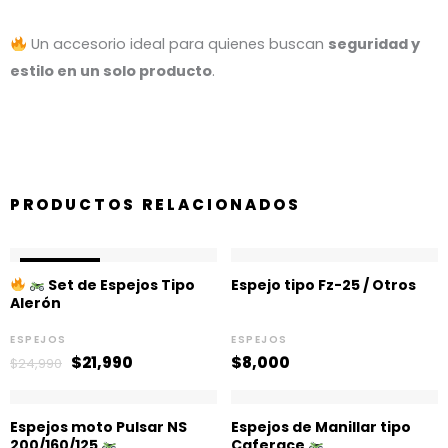
Un accesorio ideal para quienes buscan
seguridad y
estilo en un solo producto
.
PRODUCTOS RELACIONADOS
El
El
¡OFERTA!
¡OFERTA!
precio
precio
Set de Espejos Tipo
Espejo tipo Fz-25 / Otros
original
actual
Alerón
era:
es:
$24,990.
$21,990.
ESPEJOS
ESPEJOS
$
21,990
$
8,000
$
24,990
Espejos moto Pulsar NS
Espejos de Manillar tipo
200/160/125
Caferace