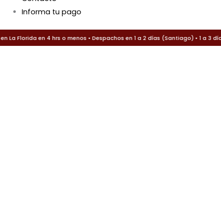
Informa tu pago
 La Florida en 4 hrs o menos • Despachos en 1 a 2 días (Santiago) • 1 a 3 día