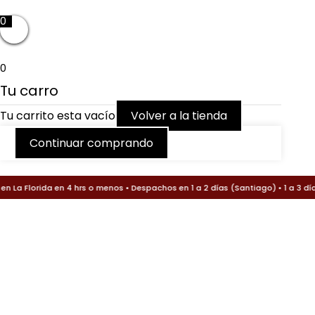
0
Ir
al
contenido
0
Tu carro
Tu carrito esta vacío
Volver a la tienda
Continuar comprando
Búsqueda
Búsqueda
Llavero
 La Florida en 4 hrs o menos • Despachos en 1 a 2 días (Santiago) • 1 a 3 día
de
de
tipo
productos
productos
Lanyard
cantidad