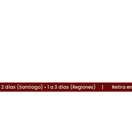
ías (Santiago) • 1 a 3 días (Regiones) |
Retira en La F