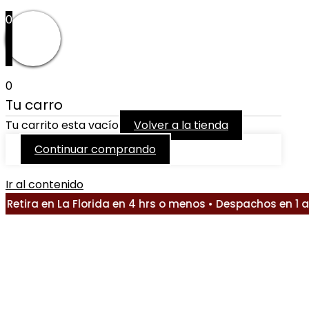
0
0
Tu carro
Tu carrito esta vacío
Volver a la tienda
Continuar comprando
Ir al contenido
ra en La Florida en 4 hrs o menos • Despachos en 1 a 2 d