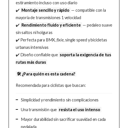
estiramiento incluso con uso diario
✔️
Montaje sencillo y rápido
— compatible con la
mayoría de transmisiones 1 velocidad
✔️
Rendimiento fluido y eficiente
— pedaleo suave
sin saltos ni holguras
✔️ Perfecta para BMX,
fixie
, single speed y bicicletas
urbanas intensivas
✔️ Diseño confiable que
soporta la exigencia de tus
rutas más duras
🛠️ ¿Para quién es esta cadena?
Recomendada para ciclistas que buscan:
Simplicidad y rendimiento sin complicaciones
Una transmisión que
resista el uso intenso
Mayor durabilidad sin sacrificar suavidad en cada
pedalada