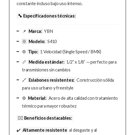
constante incluso bajo uso intenso.
🔧 Especificaciones técnicas:
📌
Marca:
YBN
🆔
Modelo:
S410
⚙️
Tipo:
1 Velocidad (Single Speed / BMX)
📏
Medida estándar:
1/2” x 1/8” — perfecto para
transmisiones sin cambios
🔗
Eslabones resistentes:
Construcción sólida
para uso urbano y freestyle
⚙️
Material:
Acero de alta calidad con tratamiento
térmico para mayor robustez
🚴‍♂️ Beneficios destacables:
✔️
Altamente resistente
al desgaste y al