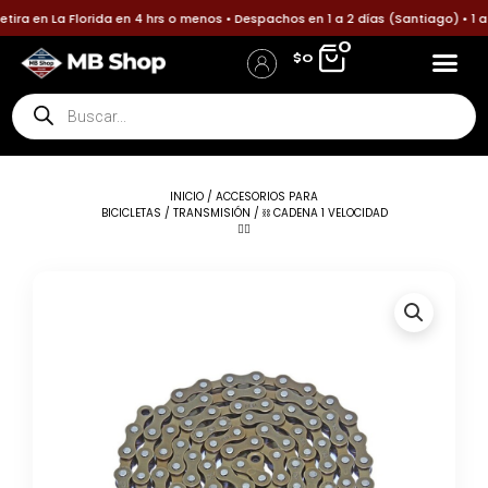
Ir
ira en La Florida en 4 hrs o menos • Despachos en 1 a 2 días (Santiago) • 1 
al
0
$
0
contenido
Búsqueda
Accesorios p
Accesori
Política
Informa tu pa
de
Iniciar Sesión / Registro
Detalles de la cuenta
productos
INICIO
/
ACCESORIOS PARA
BICICLETAS
/
TRANSMISIÓN
/ ⛓️ CADENA 1 VELOCIDAD
🚴‍♂️