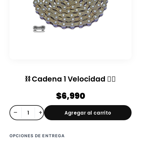
⛓️ Cadena 1 Velocidad 🚴‍♂️
$
6,990
⛓️
–
+
Agregar al carrito
Cadena
1
Velocidad
OPCIONES DE ENTREGA